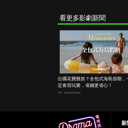
看更多影劇新聞
出國花費難抓？全包式海島假期，
定食宿玩樂，省錢更省心！
PR・Club Med Taiwan
新