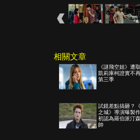
相關文章
《謎飛空姐》遭
凱莉庫柯證實不
第三季
試鏡差點搞砸？
之城》導演曝製
初認為羅伯派汀
帥