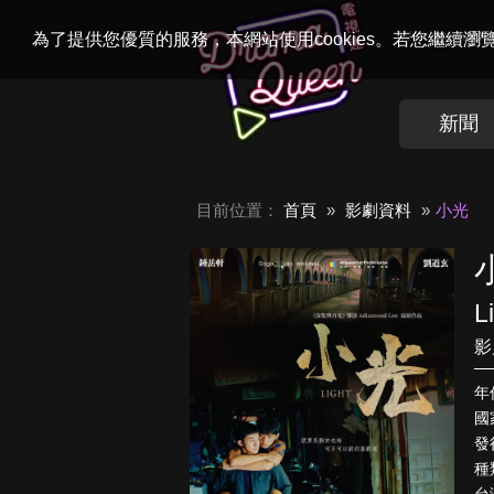
Welcome to
Dr
為了提供您優質的服務，本網站使用cookies。若您繼續
新聞
目前位置：
首頁
影劇資料
小光
L
影
年
國
發
種