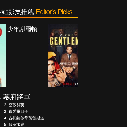
本站影集推薦
Editor's Picks
紳士追殺令
幕府將軍
空戰群英
真愛挑日子
古柯鹼教母葛蕾斯達
致命旅途