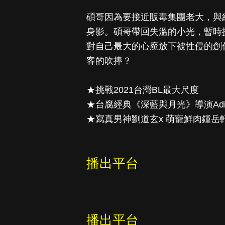
碩哥因為要接近販毒集團老大，與
身影。碩哥帶回失溫的小光，暫時
對自己最大的心魔放下被性侵的創
客的吹捧？
★挑戰2021台灣BL最大尺度
★台腐經典《深藍與月光》導演Adia
★寫真男神劉道玄x 萌寵鮮肉鍾岳
播出平台
播出平台