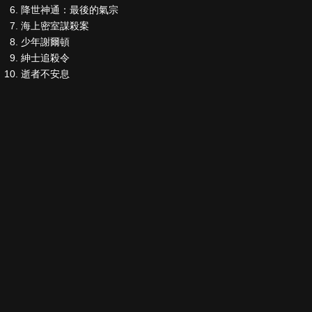
降世神通：最後的氣宗
海上密室謀殺案
少年謝爾頓
紳士追殺令
逝者不安息