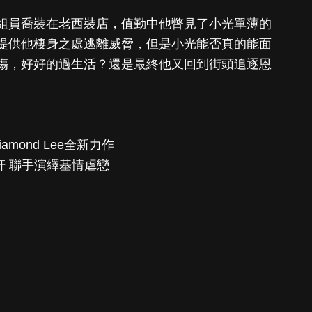
組員喬裝在老西裝店，值勤中他瞥見了小光單薄的
提供他棲身之處逃離威脅，但是小光能否真的能面
傷，好好的過生活？還是最終他又回到街頭追逐恩
mond Lee全新力作
軒 聯手演繹基情虐戀