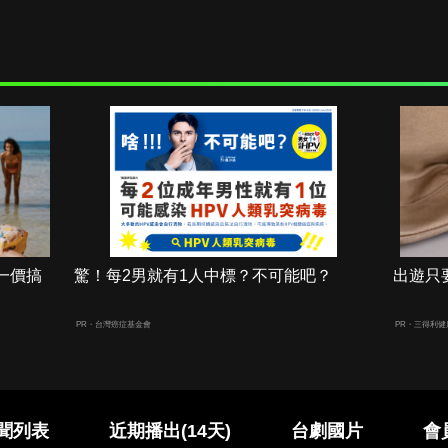
一價搞
驚！每2男就有1人中標？不可能吧？
出遊只
PR・台灣癌症基金會
PR・三得利
聞列表
近期播出(14天)
台劇國片
會