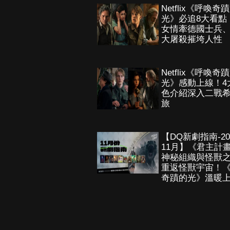
Netflix《呼喚奇
光》必追8大看點
女情牽德國士兵
大屠殺摧垮人性
Netflix《呼喚奇
光》感動上線！4
色介紹深入二戰
旅
【DQ新劇指南-20
11月】《君主計
神秘組織與怪獸
重返怪獸宇宙！
奇蹟的光》溫暖