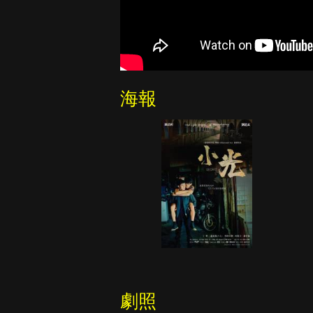
海報
劇照