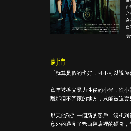
台
台
台
台
台
降世神通：最
後的氣宗
我
劇情
『就算是假的也好，可不可以說你
童年被養父暴力性侵的小光，從小
離那個不算家的地方，只能被迫賣
那天他碰到一個新的客戶，沒想到
意外的遇見了老西裝店裡的碩哥，