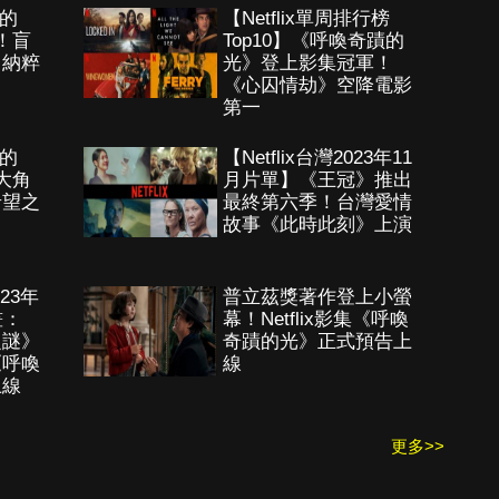
蹟的
【Netflix單周排行榜
！盲
Top10】《呼喚奇蹟的
、納粹
光》登上影集冠軍！
《心囚情劫》空降電影
第一
蹟的
【Netflix台灣2023年11
大角
月片單】《王冠》推出
希望之
最終第六季！台灣愛情
故事《此時此刻》上演
23年
普立茲獎著作登上小螢
畫：
幕！Netflix影集《呼喚
之謎》
奇蹟的光》正式預告上
《呼喚
線
上線
更多>>