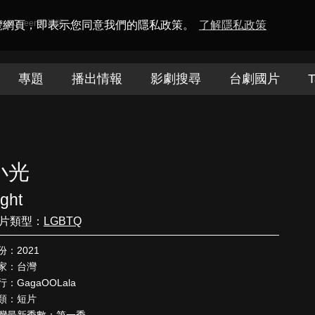
amaQueen電視迷
瀏覽網頁，即表示您同意我們的隱私政策。
了解隱私政策
專題
播出情報
影劇搜尋
台劇國片
T
小光
ight
片類型：
LGBTQ
份：2021
家：台灣
行：GagaOOLala
類：短片