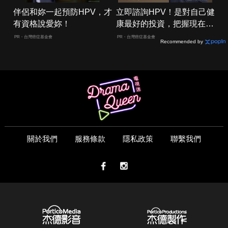
伴侶和妳一起預防HPV，才
立即諮詢HPV！是對自己健
有資格說愛妳！
康最好的投資，把握現在不
嫌晚！
PR・台灣癌症基金會
PR・台灣癌症基金會
Recommended by
關於我們
服務條款
隱私政策
聯繫我們