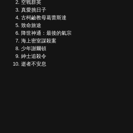
空戰群英
真愛挑日子
古柯鹼教母葛蕾斯達
致命旅途
降世神通：最後的氣宗
海上密室謀殺案
少年謝爾頓
紳士追殺令
逝者不安息