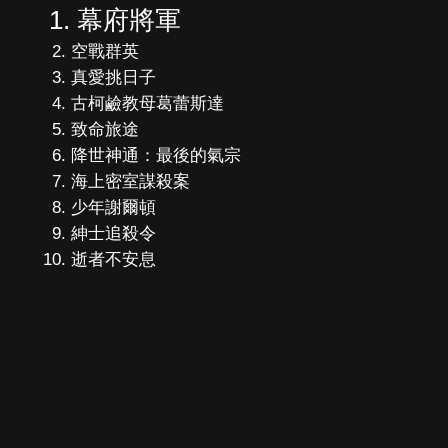
幕府將軍
空戰群英
真愛挑日子
古柯鹼教母葛蕾斯達
致命旅途
降世神通：最後的氣宗
海上密室謀殺案
少年謝爾頓
紳士追殺令
逝者不安息