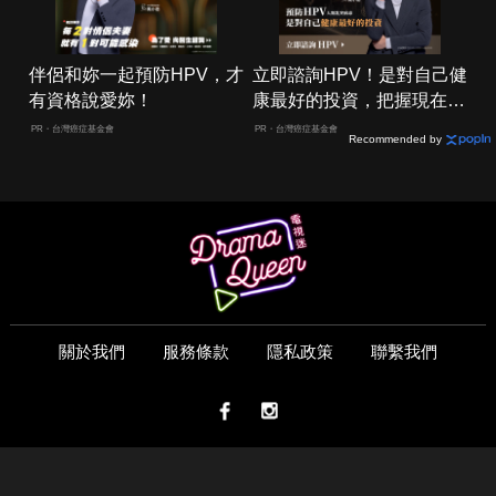
伴侶和妳一起預防HPV，才
立即諮詢HPV！是對自己健
有資格說愛妳！
康最好的投資，把握現在不
嫌晚！
PR・台灣癌症基金會
PR・台灣癌症基金會
Recommended by
關於我們
服務條款
隱私政策
聯繫我們