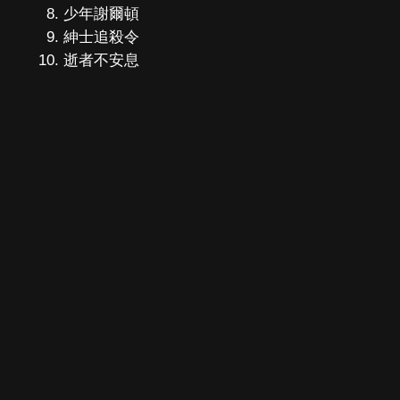
少年謝爾頓
紳士追殺令
逝者不安息