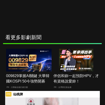
看更多影劇新聞
009829掌握AI關鍵 大華韓
伴侶和妳一起預防HPV，才
國KOSPI 50今強勢開募
有資格說愛妳！
PR・大華銀全能行銷方案
PR・台灣癌症基金會
仙桃牌
PR