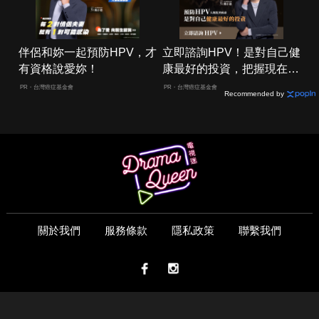
伴侶和妳一起預防HPV，才
立即諮詢HPV！是對自己健
有資格說愛妳！
康最好的投資，把握現在不
嫌晚！
PR・台灣癌症基金會
PR・台灣癌症基金會
Recommended by
關於我們
服務條款
隱私政策
聯繫我們