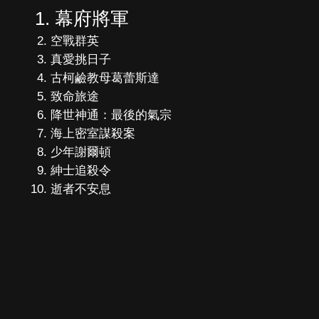
幕府將軍
空戰群英
真愛挑日子
古柯鹼教母葛蕾斯達
致命旅途
降世神通：最後的氣宗
海上密室謀殺案
少年謝爾頓
紳士追殺令
逝者不安息