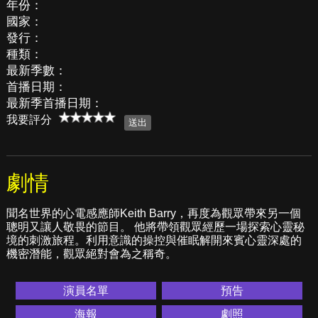
年份：
國家：
發行：
種類：
最新季數：
首播日期：
最新季首播日期：
我要評分
劇情
聞名世界的心電感應師Keith Barry，再度為觀眾帶來另一個
聰明又讓人敬畏的節目。 他將帶領觀眾經歷一場探索心靈秘
境的刺激旅程。利用意識的操控與催眠解開來賓心靈深處的
機密潛能，觀眾絕對會為之稱奇。
演員名單
預告
海報
劇照