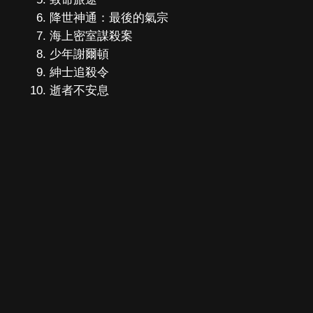
降世神通：最後的氣宗
海上密室謀殺案
少年謝爾頓
紳士追殺令
逝者不安息