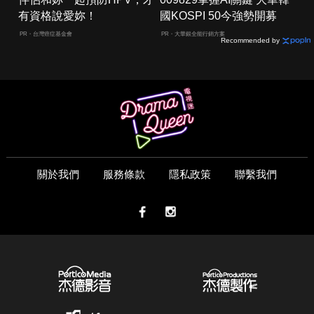
有資格說愛妳！
國KOSPI 50今強勢開募
PR・台灣癌症基金會
PR・大華銀全能行銷方案
Recommended by
關於我們
服務條款
隱私政策
聯繫我們