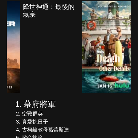
海上密室謀殺案
幕府將軍
空戰群英
真愛挑日子
古柯鹼教母葛蕾斯達
致命旅途