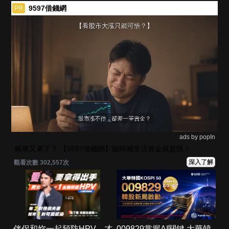
9597借錢網
PR
ads by popIn
帳單又來了？ 【9597借錢網】臨時補生活資金就是快！
深入了解
觀看次數 302,557次
伴侶和妳一起預防HPV，才
009829掌握AI關鍵 大華韓