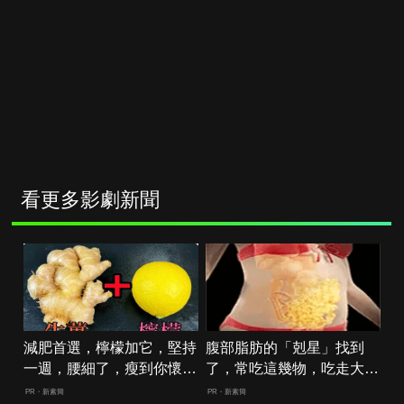
看更多影劇新聞
減肥首選，檸檬加它，堅持
腹部脂肪的「剋星」找到
一週，腰細了，瘦到你懷疑
了，常吃這幾物，吃走大肚
人生
囊，瘦出小蠻腰
PR・新素簡
PR・新素簡