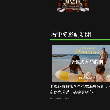
看更多影劇新聞
出國花費難抓？全包式海島假期，
定食宿玩樂，省錢更省心！
PR・Club Med Taiwan