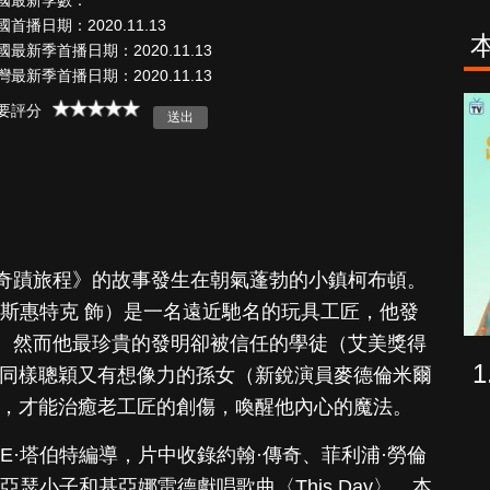
國最新季數：
國首播日期：2020.11.13
國最新季首播日期：2020.11.13
灣最新季首播日期：2020.11.13
海上密室謀殺
少年謝爾頓
要評分
案
奇蹟旅程》的故事發生在朝氣蓬勃的小鎮柯布頓。
瑞斯惠特克 飾）是一名遠近馳名的玩具工匠，他發
。然而他最珍貴的發明卻被信任的學徒（艾美獎得
他同樣聰穎又有想像力的孫女（新銳演員麥德倫米爾
明，才能治癒老工匠的創傷，喚醒他內心的魔法。
E·塔伯特編導，片中收錄約翰·傳奇、菲利浦·勞倫
瑟小子和基亞娜雷德獻唱歌曲〈This Day〉。本