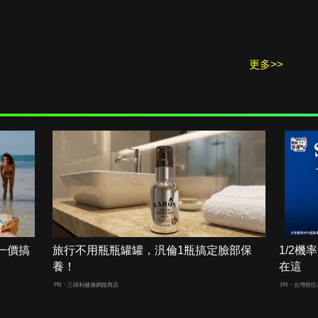
更多>>
一價搞
旅行不用瓶瓶罐罐，汎倫1瓶搞定臉部保
1/2
養！
在這
PR・三得利健康網路商店
PR・台灣癌症