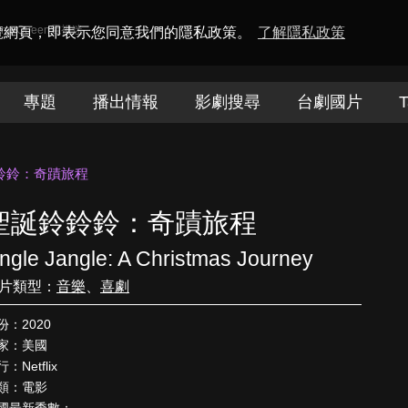
amaQueen電視迷
瀏覽網頁，即表示您同意我們的隱私政策。
了解隱私政策
專題
播出情報
影劇搜尋
台劇國片
T
鈴鈴：奇蹟旅程
聖誕鈴鈴鈴：奇蹟旅程
ingle Jangle: A Christmas Journey
片類型：
音樂
、
喜劇
份：2020
家：美國
：Netflix
類：電影