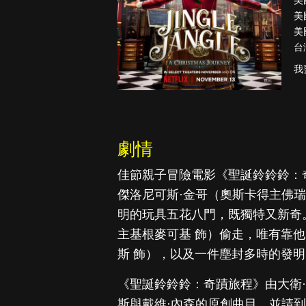
美
美
美
台
降世神通：最
我
後的氣宗
劇情
佳節親子冒險電影《聖誕鈴鈴鈴：
傑洛尼可斯·金哥（奧斯卡得主佛
明的玩具五花八門，既獨特又新奇
主基根麥可基 飾）偷走，唯有靠
斯 飾），以及一件塵封多時的發
《聖誕鈴鈴鈴：奇蹟旅程》由大衛·
斯與戴維·內森的原創曲目，並請到亞