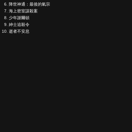
降世神通：最後的氣宗
海上密室謀殺案
少年謝爾頓
紳士追殺令
逝者不安息