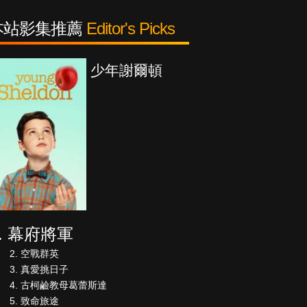
本站影集推薦
Editor's Picks
紳士追殺令
幕府將軍
空戰群英
真愛挑日子
古柯鹼教母葛蕾斯達
致命旅途