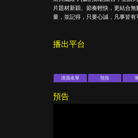
片題材新穎、節奏輕快，更結合無
量，並記得，只要心誠，凡事皆有
播出平台
演員名單
預告
預告