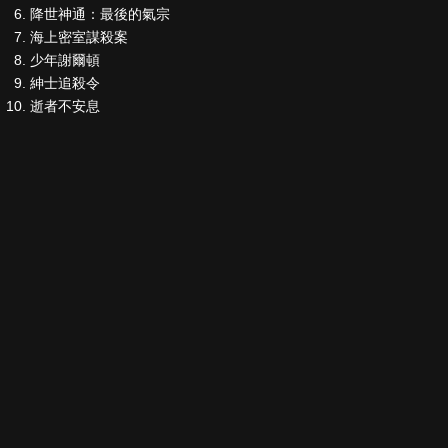
降世神通：最後的氣宗
海上密室謀殺案
少年謝爾頓
紳士追殺令
逝者不安息