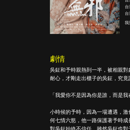
台
台
台
我
紳士追殺令
劇情
吳鉦和予時親熱到一半，被相親對
耐心，才剛走出櫃子的吳鉦，究竟
「我愛你不是因為你是誰，而是我
小時候的予時，因為一場遭遇，激化
何七情六慾，他一路保護著予時成
對吳鉦始終不信任，雖然吳鉦也對