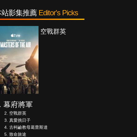
本站影集推薦
Editor's Picks
空戰群英
幕府將軍
空戰群英
真愛挑日子
古柯鹼教母葛蕾斯達
致命旅途