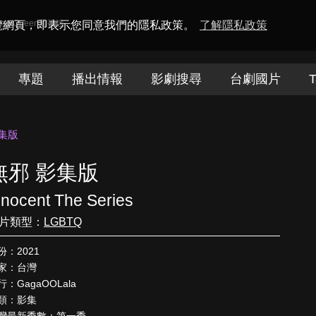
amaQueen電視迷
瀏覽網頁，即表示您同意我們的隱私政策。
了解隱私政策
專題
播出情報
影劇搜尋
台劇國片
T
集版
無邪 影集版
nnocent The Series
片類型：
LGBTQ
份：2021
家：台灣
行：GagaOOLala
類：影集