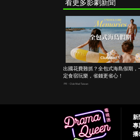
看更多影劇新聞
出國花費難抓？全包式海島假期，
定食宿玩樂，省錢更省心！
PR・Club Med Taiwan
新
專
播