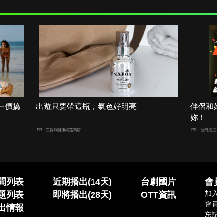
一價搞
出遊只要帶這瓶，氣色好明亮
伴侶和
妳！
PR・三得利健康網路商店
PR・台灣癌症
聞列表
近期播出(14天)
台劇國片
會
加
題列表
即將播出(28天)
OTT資訊
會
出情報
忘