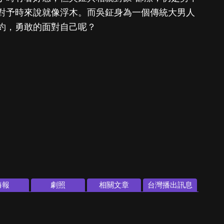
對予時來說就像浮木。而吳鉦身為一個傳統大男人
約，勇敢的面對自己呢？
海報
劇照
相關文章
台灣播出訊息