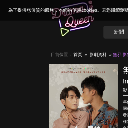
Welcome to
Dr
為了提供您優質的服務，本網站使用cookies。若您繼續
新聞
目前位置：
首頁
影劇資料
無邪 影
I
影
年
國
發
種