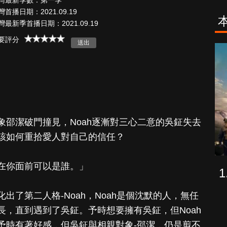
灣最新季數：第一季
灣首播日期：2021.09.19
灣最新季首播日期：2021.09.19
要評分
逝者不安息
幕府將軍
象邵潔破門撞見，Noah逐漸對三心二意的吳鉦失去
該如何重拾愛人對自己的信任？
在你面前可以是誰。」
出了第二人格-Noah，Noah是個沈默的人，無任
長，直到遇到了吳鉦。予時想要擁有吳鉦，但Noah
予時有著好感，但吳鉦與相親對象-邵潔，仍是剪不