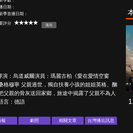
新季數：
播日期：
新季首播日期：
要評分
逝者不安息
幕府將軍
劇）導演：烏道威爾演員：瑪麗古柏《愛在愛情空窗
桑格穆寧 父親過世，獨自扶養小孩的姐姐英格、酗
把父親的骨灰送回家鄉，旅途中揭露了父親不為人
語言：德語
海報
劇照
相關文章
台灣播出訊息