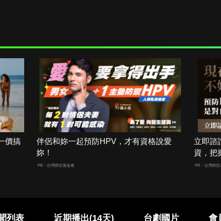
一價搞
伴侶和妳一起預防HPV，才有資格說愛
立即諮
妳！
資，把
PR・台灣癌症基金會
PR・台灣癌症
聞列表
近期播出(14天)
台劇國片
會