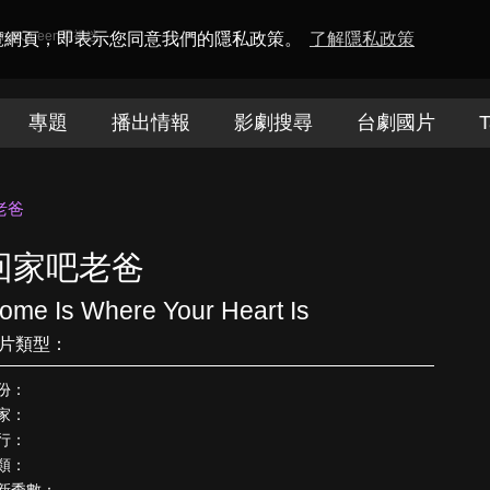
amaQueen電視迷
瀏覽網頁，即表示您同意我們的隱私政策。
了解隱私政策
專題
播出情報
影劇搜尋
台劇國片
T
老爸
回家吧老爸
ome Is Where Your Heart Is
片類型：
份：
家：
行：
類：