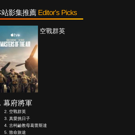
本站影集推薦
Editor's Picks
空戰群英
幕府將軍
空戰群英
真愛挑日子
古柯鹼教母葛蕾斯達
致命旅途