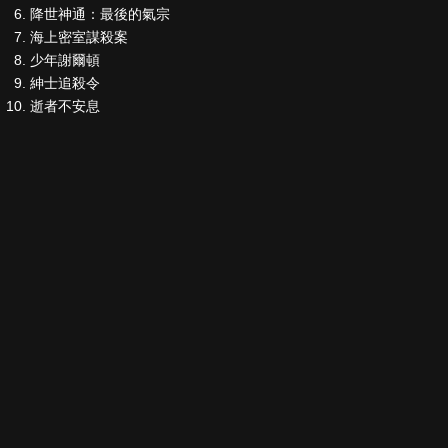
降世神通：最後的氣宗
海上密室謀殺案
少年謝爾頓
紳士追殺令
逝者不安息