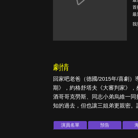
最
首
最
我
紳士追殺令
劇情
回家吧老爸（德國/2015年/喜
期》，約格舒塔夫《大審判家》，
酒哥哥克勞斯、同志小弟烏維一同
知的過去，但也讓三姐弟更親密。
演員名單
預告