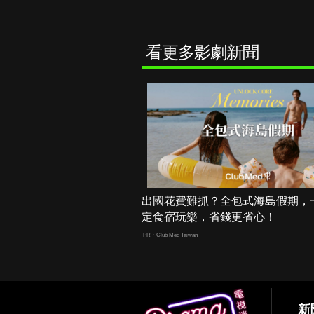
看更多影劇新聞
出國花費難抓？全包式海島假期，
定食宿玩樂，省錢更省心！
PR・Club Med Taiwan
新