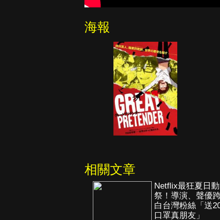
海報
相關文章
Netflix最狂夏日
祭！導演、聲優
白台灣粉絲「送20
口罩真朋友」