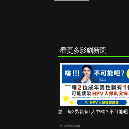
看更多影劇新聞
驚！每2男就有1人中標？不可能吧
PR・台灣癌症基金會