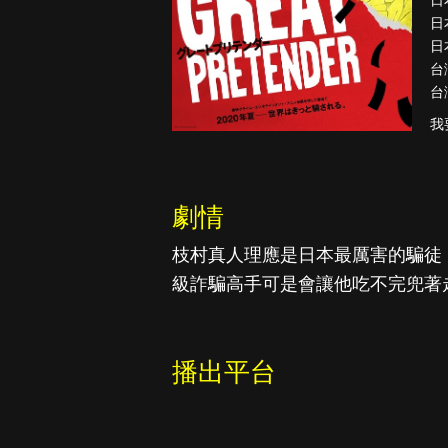
日
日
日
台
台
古柯鹼教母葛
蕾斯達
我
劇情
枝村真人理應是日本最厲害的騙徒
級詐騙高手可是會讓他吃不完兜著
播出平台