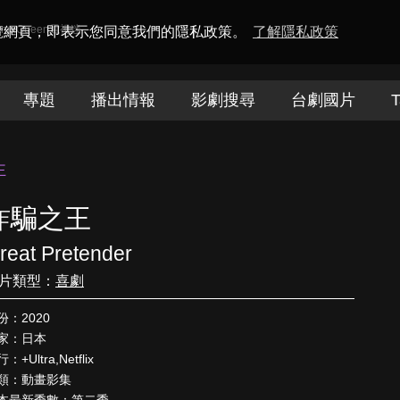
amaQueen電視迷
瀏覽網頁，即表示您同意我們的隱私政策。
了解隱私政策
專題
播出情報
影劇搜尋
台劇國片
T
王
詐騙之王
reat Pretender
片類型：
喜劇
份：2020
家：日本
：+Ultra,Netflix
類：動畫影集