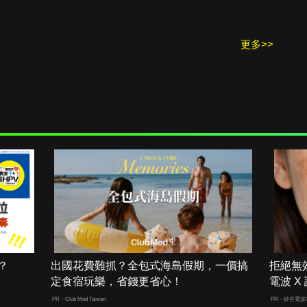
更多>>
？
出國花費難抓？全包式海島假期，一價搞
拒絕無
定食宿玩樂，省錢更省心！
電波 
PR・Club Med Taiwan
PR・矽谷電波