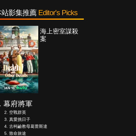
本站影集推薦
Editor's Picks
海上密室謀殺
案
幕府將軍
空戰群英
真愛挑日子
古柯鹼教母葛蕾斯達
致命旅途