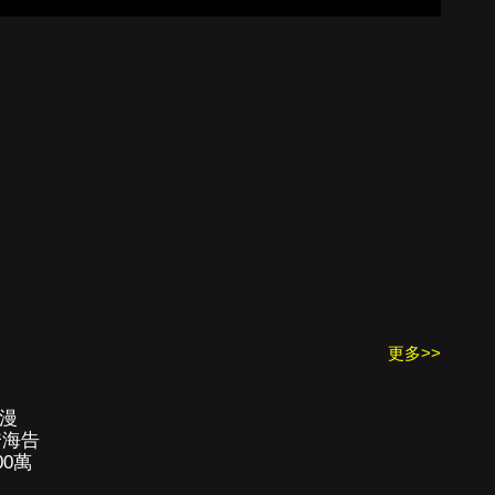
更多>>
動漫
跨海告
0萬