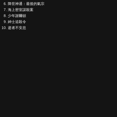
降世神通：最後的氣宗
海上密室謀殺案
少年謝爾頓
紳士追殺令
逝者不安息