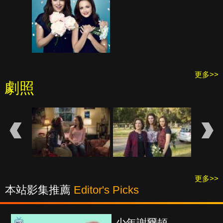
更多>>
劇照
更多>>
本站影集推薦
Editor's Picks
爾頓
紳士追殺令