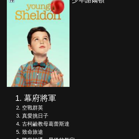
幕府將軍
空戰群英
真愛挑日子
古柯鹼教母葛蕾斯達
致命旅途