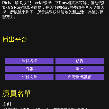
Richard面對女兒Lorelai輟學生下Rory相當不諒解，但他們對
於孫女Rory卻萬分疼惜，長大後的Rory的夢想是考入哈佛大
學，所以她來到了一所貴族學校開始她的新生活，為她的夢
想努力。
播出平台
演員名單
預告
海報
劇照
相關文章
台灣播出訊息
演員名單
主創