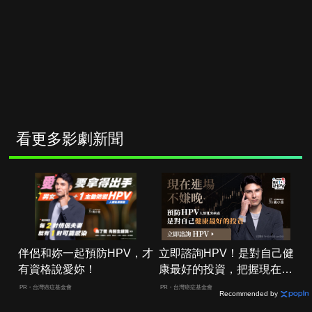
看更多影劇新聞
伴侶和妳一起預防HPV，才
立即諮詢HPV！是對自己健
有資格說愛妳！
康最好的投資，把握現在不
嫌晚！
PR・台灣癌症基金會
PR・台灣癌症基金會
Recommended by