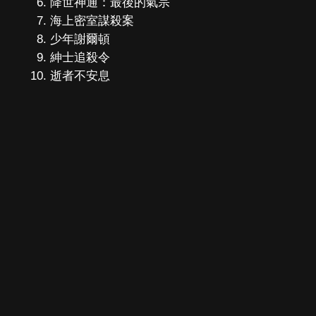
降世神通：最後的氣宗
海上密室謀殺案
少年謝爾頓
紳士追殺令
逝者不安息