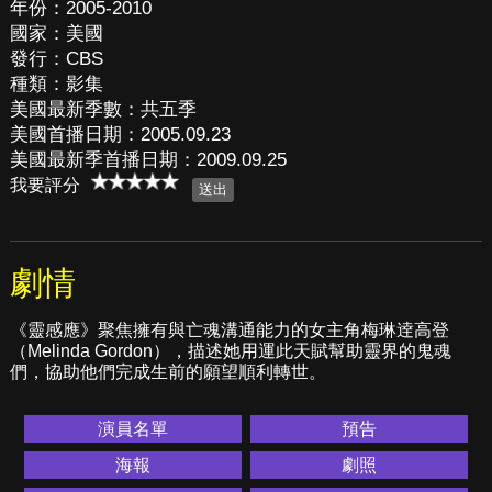
年份：2005-2010
國家：美國
發行：CBS
種類：影集
美國最新季數：共五季
美國首播日期：2005.09.23
美國最新季首播日期：2009.09.25
我要評分
劇情
《靈感應》聚焦擁有與亡魂溝通能力的女主角梅琳逹高登
（Melinda Gordon），描述她用運此天賦幫助靈界的鬼魂
們，協助他們完成生前的願望順利轉世。
演員名單
預告
海報
劇照