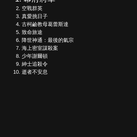
空戰群英
真愛挑日子
古柯鹼教母葛蕾斯達
致命旅途
降世神通：最後的氣宗
海上密室謀殺案
少年謝爾頓
紳士追殺令
逝者不安息