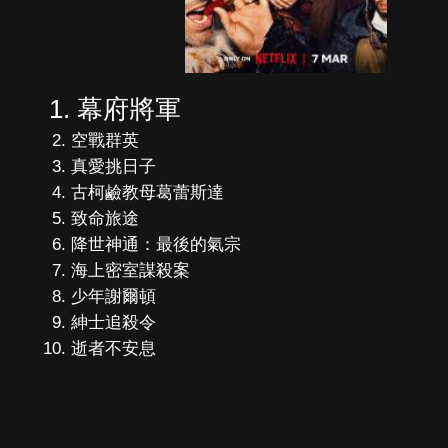
幕府將軍
空戰群英
真愛挑日子
古柯鹼教母葛蕾斯達
致命旅途
降世神通：最後的氣宗
海上密室謀殺案
少年謝爾頓
紳士追殺令
逝者不安息