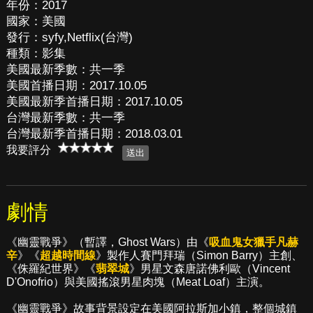
年份：2017
國家：美國
發行：syfy,Netflix(台灣)
種類：影集
美國最新季數：共一季
美國首播日期：2017.10.05
美國最新季首播日期：2017.10.05
台灣最新季數：共一季
台灣最新季首播日期：2018.03.01
我要評分
劇情
《幽靈戰爭》（暫譯，Ghost Wars）由《
吸血鬼女獵手凡赫
辛
》《
超越時間線
》製作人賽門拜瑞（Simon Barry）主創、
《侏羅紀世界》《
翡翠城
》男星文森唐諾佛利歐（Vincent
D'Onofrio）與美國搖滾男星肉塊（Meat Loaf）主演。
《幽靈戰爭》故事背景設定在美國阿拉斯加小鎮，整個城鎮