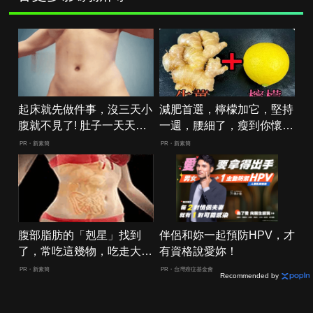
起床就先做件事，沒三天小
減肥首選，檸檬加它，堅持
腹就不見了! 肚子一天天變
一週，腰細了，瘦到你懷疑
小！
人生
PR・新素簡
PR・新素簡
腹部脂肪的「剋星」找到
伴侶和妳一起預防HPV，才
了，常吃這幾物，吃走大肚
有資格說愛妳！
囊，瘦出小蠻腰
PR・新素簡
PR・台灣癌症基金會
Recommended by