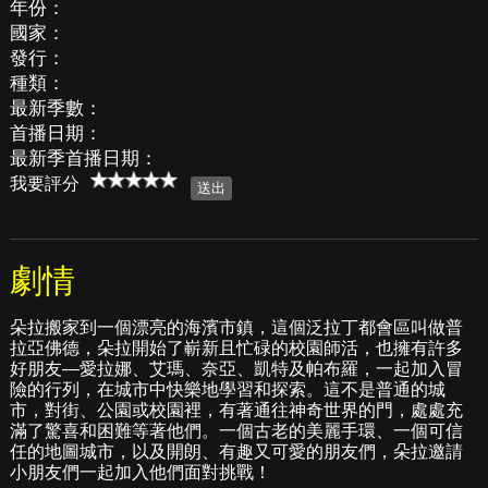
年份：
國家：
發行：
種類：
最新季數：
首播日期：
最新季首播日期：
我要評分
劇情
朵拉搬家到一個漂亮的海濱市鎮，這個泛拉丁都會區叫做普
拉亞佛德，朵拉開始了嶄新且忙碌的校園師活，也擁有許多
好朋友—愛拉娜、艾瑪、奈亞、凱特及帕布羅，一起加入冒
險的行列，在城市中快樂地學習和探索。這不是普通的城
市，對街、公園或校園裡，有著通往神奇世界的門，處處充
滿了驚喜和困難等著他們。一個古老的美麗手環、一個可信
任的地圖城市，以及開朗、有趣又可愛的朋友們，朵拉邀請
小朋友們一起加入他們面對挑戰！