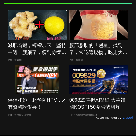
減肥首選，檸檬加它，堅持
腹部脂肪的「剋星」找到
一週，腰細了，瘦到你懷疑
了，常吃這幾物，吃走大肚
人生
囊，瘦出小蠻腰
PR・新素簡
PR・新素簡
伴侶和妳一起預防HPV，才
009829掌握AI關鍵 大華韓
有資格說愛妳！
國KOSPI 50今強勢開募
PR・台灣癌症基金會
PR・大華銀全能行銷方案
Recommended by