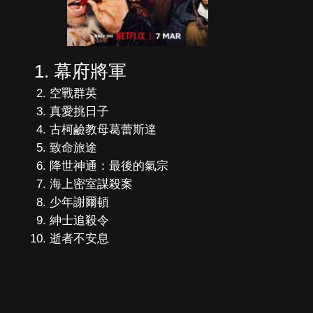
幕府將軍
空戰群英
真愛挑日子
古柯鹼教母葛蕾斯達
致命旅途
降世神通：最後的氣宗
海上密室謀殺案
少年謝爾頓
紳士追殺令
逝者不安息