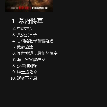
幕府將軍
空戰群英
真愛挑日子
古柯鹼教母葛蕾斯達
致命旅途
降世神通：最後的氣宗
海上密室謀殺案
少年謝爾頓
紳士追殺令
逝者不安息