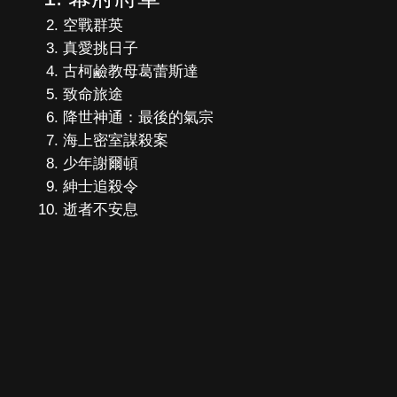
空戰群英
真愛挑日子
古柯鹼教母葛蕾斯達
致命旅途
降世神通：最後的氣宗
海上密室謀殺案
少年謝爾頓
紳士追殺令
逝者不安息