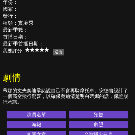
年份：
國家：
發行：
種類：實境秀
最新季數：
首播日期：
最新季首播日期：
我要評分
劇情
蒂娜的丈夫奧迪承諾說自己不會再騎摩托車。安德魯設計了
一個高空飛行驚喜，以確保奧迪清楚明白蒂娜的話，保證履
行承諾。
演員名單
預告
海報
劇照
相關文章
台灣播出訊息