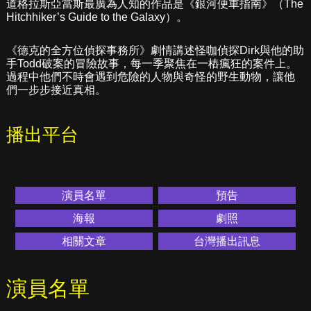
道格拉斯亞當斯最廣為人知的作品是《銀河便車指南》（The
Hitchhiker’s Guide to the Galaxy）。
《德克的全方位偵探事務所》劇情講述怪咖偵探Dirk與他的助
手Todd破案的冒險故事，每一季聚焦在一樁瘋狂的案件上。
過程中他們不時會遇到危險的人物與奇怪的野生動物，讓他
們一步步接近真相。
播出平台
演員名單
預告
海報
劇照
相關文章
台灣播出訊息
演員名單