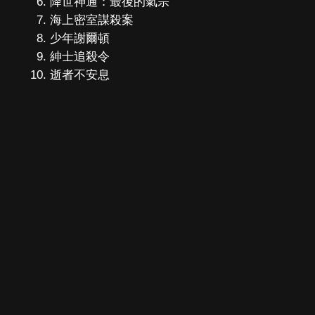
降世神通：最後的氣宗
海上密室謀殺案
少年謝爾頓
紳士追殺令
逝者不安息