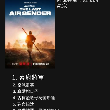
氣宗
幕府將軍
空戰群英
真愛挑日子
古柯鹼教母葛蕾斯達
致命旅途