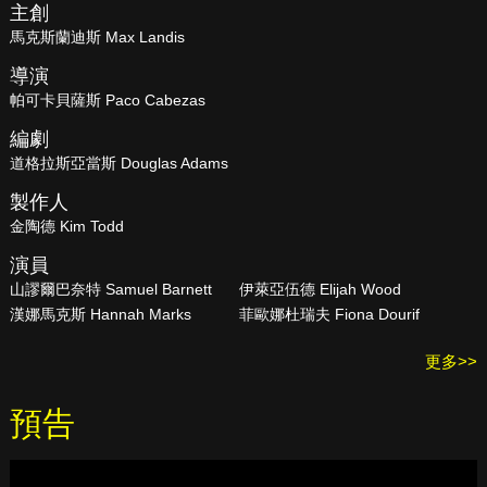
主創
馬克斯蘭迪斯 Max Landis
導演
帕可卡貝薩斯 Paco Cabezas
編劇
道格拉斯亞當斯 Douglas Adams
製作人
金陶德 Kim Todd
演員
山謬爾巴奈特 Samuel Barnett
伊萊亞伍德 Elijah Wood
漢娜馬克斯 Hannah Marks
菲歐娜杜瑞夫 Fiona Dourif
更多>>
預告