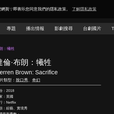
amaQueen電視迷
瀏覽網頁，即表示您同意我們的隱私政策。
了解隱私政策
專題
播出情報
影劇搜尋
台劇國片
T
布朗：犧牲
達倫·布朗：犧牲
erren Brown: Sacrifice
片類型：
脫口秀
、
奇幻
份：2018
家：英國
：Netflix
類：綜藝、實境秀