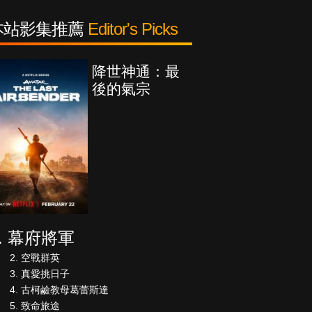
本站影集推薦
Editor's Picks
降世神通：最
後的氣宗
幕府將軍
空戰群英
真愛挑日子
古柯鹼教母葛蕾斯達
致命旅途