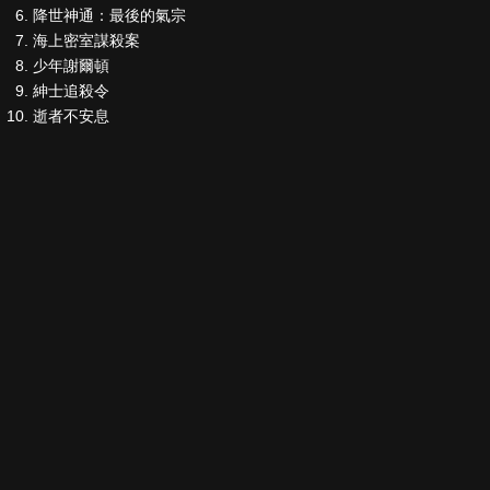
降世神通：最後的氣宗
海上密室謀殺案
少年謝爾頓
紳士追殺令
逝者不安息