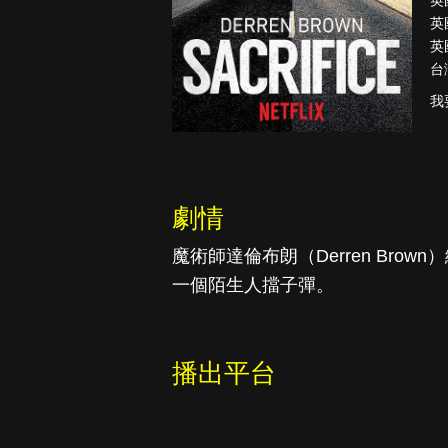
英
英
英
台
真愛挑日子
我
劇情
魔術師達倫布朗（Derren Br
一個陌生人擋子彈。
播出平台