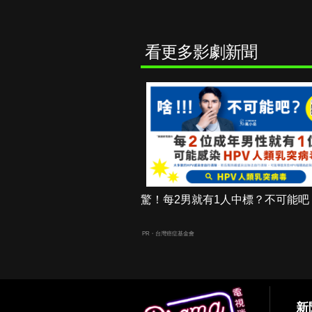
看更多影劇新聞
驚！每2男就有1人中標？不可能吧
PR・台灣癌症基金會
新