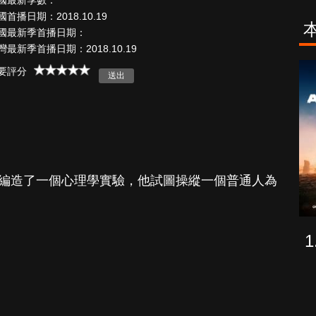
國最新季數：
國首播日期：2018.10.19
國最新季首播日期：
灣最新季首播日期：2018.10.19
古柯鹼教母葛
致命旅途
要評分
蕾斯達
own）編造了一個心理學實驗，他試圖操縱一個普通人為