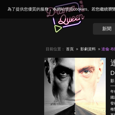
Welcome to
Dr
為了提供您優質的服務，本網站使用cookies。若您繼續
新聞
目前位置：
首頁
影劇資料
達倫·
D
影
年
國
發行
種