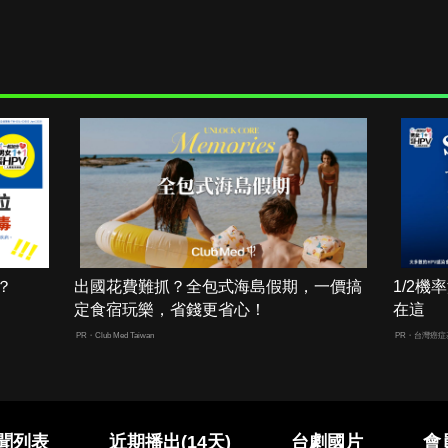
？
出國花費難抓？全包式海島假期，一價搞
1/2
定食宿玩樂，省錢更省心！
在這
PR・Club Med Taiwan
PR・台灣癌症
聞列表
近期播出(14天)
台劇國片
會