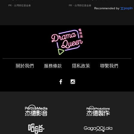
嫌晚！
PR・台灣癌症基金會
PR・台灣癌症基金會
Recommended by
關於我們
服務條款
隱私政策
聯繫我們