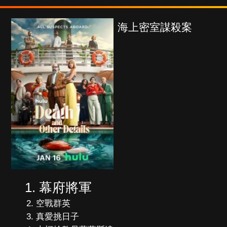
海上密室謀殺案
幕府將軍
空戰群英
真愛挑日子