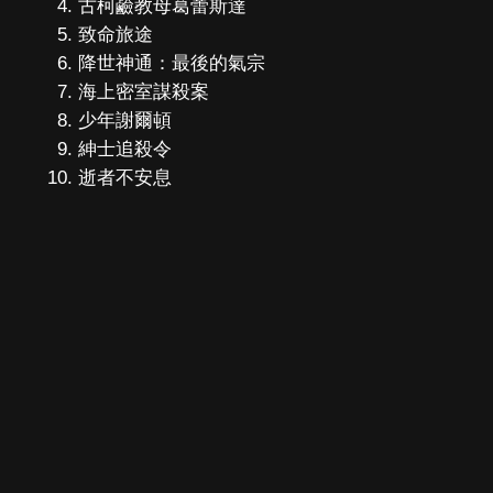
古柯鹼教母葛蕾斯達
致命旅途
降世神通：最後的氣宗
海上密室謀殺案
少年謝爾頓
紳士追殺令
逝者不安息