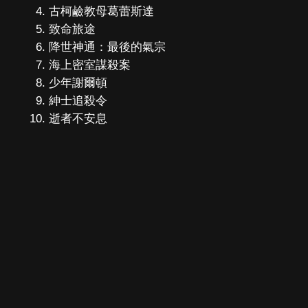
古柯鹼教母葛蕾斯達
致命旅途
降世神通：最後的氣宗
海上密室謀殺案
少年謝爾頓
紳士追殺令
逝者不安息