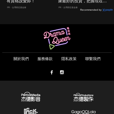
有資格說愛妳！
康最好的投資，把握現在不
嫌晚！
PR・台灣癌症基金會
PR・台灣癌症基金會
Recommended by
關於我們
服務條款
隱私政策
聯繫我們