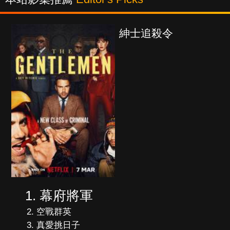
紳士追殺令
幕府將軍
空戰群英
真愛挑日子