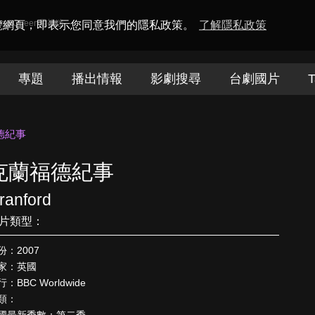
amaQueen電視迷
瀏覽網頁，即表示您同意我們的隱私政策。
了解隱私政策
專題
播出情報
影劇搜尋
台劇國片
T
德紀事
克蘭福德紀事
ranford
片類型：
份：2007
家：英國
：BBC Worldwide
類：