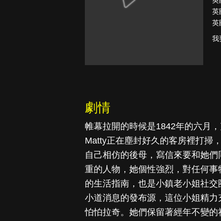
英
英
英
我
古柯鹼教母葛
蕾斯達
劇情
帷幕拉開的時候是1842年的六月，克蘭
Matty正在塵封好久的客房裡打掃，
自己相仿的後母，寫信來要和她們同住
重的人物，她個性強烈，對任何事物都
的生活指南，也是小鎮老小姐社交圈中
小道消息的發布源，這位小姐精力
怕怕拉奇。她們保留著經年不變的