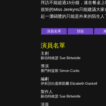
拜訪不能超過15分鐘，連在餐桌
規矩的Miss Jenkyns只能
起一灘鷗鷺的只能是外來的陌生人
演員名單
預告
演員名單
主創
蘇伯特維瑟 Sue Birtwistle
導演
賽門柯提斯 Simon Curtis
編劇
伊莉莎白蓋斯凱爾 Elizabeth Gaskell
製作人
蘇伯特維瑟 Sue Birtwistle
演員