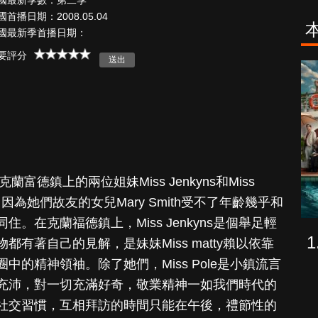
國最新季數：第二季
國首播日期：2008.05.04
國最新季首播日期：
要評分
致命旅途
降世神通：最
後的氣宗
富德鎮上的兩位姐妹Miss Jenkyns和Miss
因為她們故友的女兒Mary Smith受不了年齡幾乎和
。在克蘭福德鎮上，Miss Jenkyns是個舉足輕
有著自己的見解，是妹妹Miss matty賴以依靠
的精神領袖。除了她們，Miss Pole是小鎮流言
充沛，對一切充滿好奇，敬業精神一如我們時代的
社交習慣，互相拜訪的時間只能在午後，禮節性的