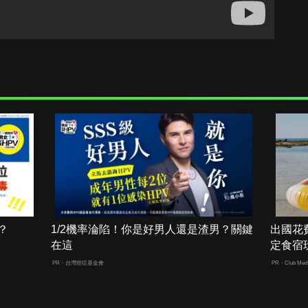
？
1/2機率淪陷！你是好男人還是渣男？關鍵
出國花
在這
定食宿
PR・台灣癌症基金會
PR・Club Med 