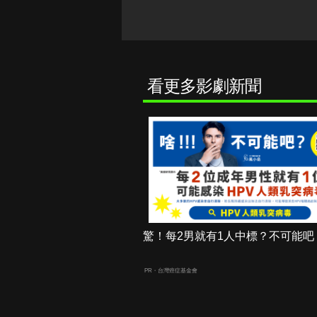
看更多影劇新聞
驚！每2男就有1人中標？不可能吧
PR・台灣癌症基金會