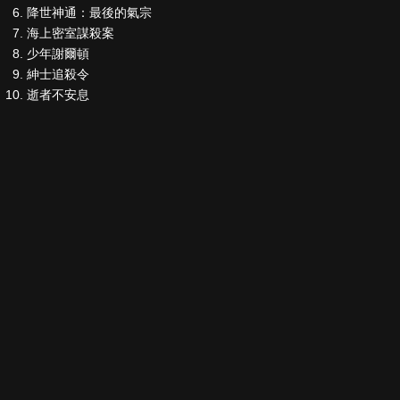
降世神通：最後的氣宗
海上密室謀殺案
少年謝爾頓
紳士追殺令
逝者不安息