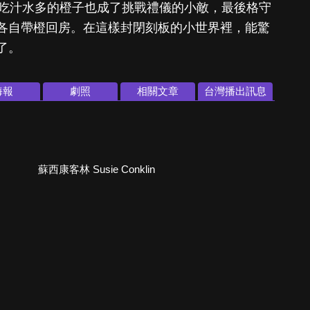
上吃汁水多的橙子也成了挑戰禮儀的小敵，最後格守
建議大家各自帶橙回房。在這樣封閉刻板的小世界裡，能驚
了。
海報
劇照
相關文章
台灣播出訊息
蘇西康客林 Susie Conklin