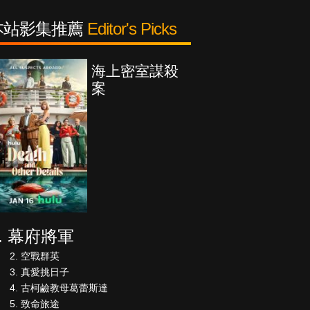
本站影集推薦
Editor's Picks
海上密室謀殺
案
幕府將軍
空戰群英
真愛挑日子
古柯鹼教母葛蕾斯達
致命旅途