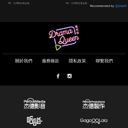
嫌晚！
PR・台灣癌症基金會
PR・台灣癌症基金會
Recommended by
關於我們
服務條款
隱私政策
聯繫我們