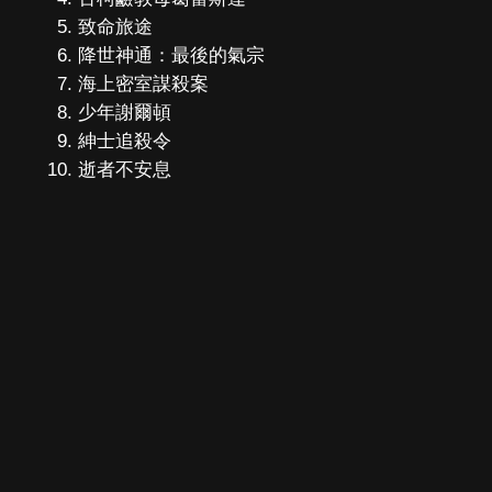
致命旅途
降世神通：最後的氣宗
海上密室謀殺案
少年謝爾頓
紳士追殺令
逝者不安息