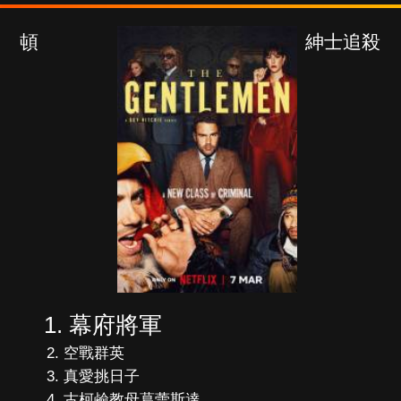
紳士追殺令
幕府將軍
空戰群英
真愛挑日子
古柯鹼教母葛蕾斯達