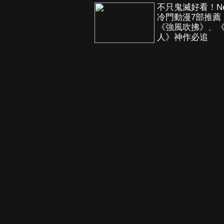
不只鬼滅好看！Netf
冷門動漫7部推薦
《強風吹拂》、
人》神作必追