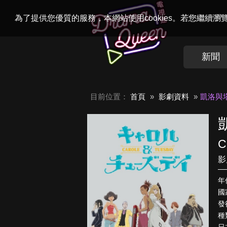
Welcome to
Dr
為了提供您優質的服務，本網站使用cookies。若您繼續
新聞
目前位置：
首頁
影劇資料
凱洛與
C
影
年
國
發行
種