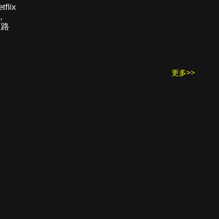
lix
，
《路
更多>>