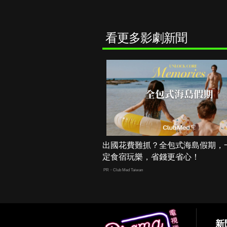
看更多影劇新聞
出國花費難抓？全包式海島假期，
定食宿玩樂，省錢更省心！
PR・Club Med Taiwan
新