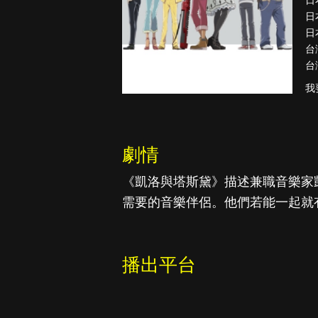
日
日
日
台
台
真愛挑日子
我
劇情
《凱洛與塔斯黛》描述兼職音樂家
需要的音樂伴侶。他們若能一起就
播出平台