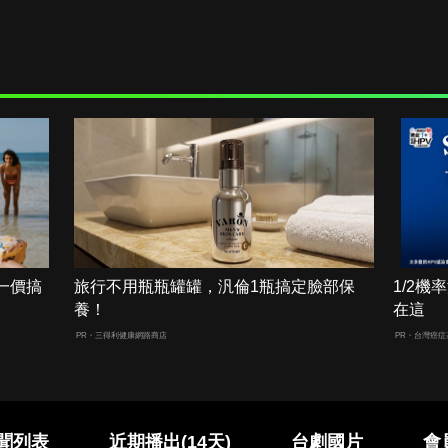
一價搞
旅行不用瓶瓶罐罐，汎倫1瓶搞定臉部保
1/2
養！
在這
PR・三得利健康網路商店
PR・台灣癌症
聞列表
近期播出(14天)
台劇國片
會