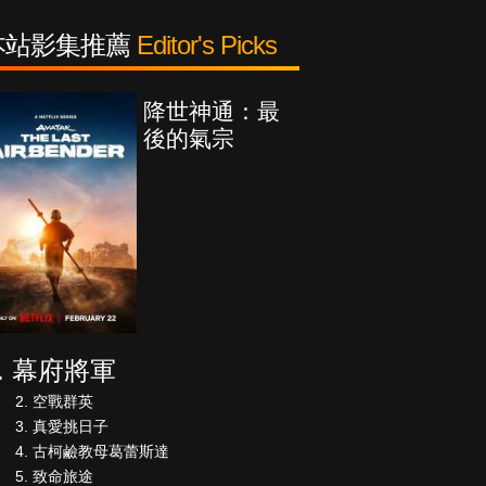
本站影集推薦
Editor's Picks
降世神通：最
後的氣宗
幕府將軍
空戰群英
真愛挑日子
古柯鹼教母葛蕾斯達
致命旅途