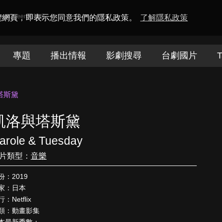
amaQueen電視迷
瀏覽網頁，即表示您同意我們的隱私政策。
了解隱私政策
專題
播出情報
影劇搜尋
台劇國片
T
塔斯黛
凱洛與塔斯黛
arole & Tuesday
片類型：
音樂
份：2019
家：日本
：Netflix
類：動畫影集