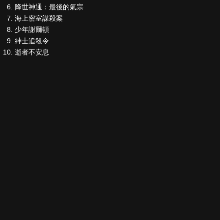
降世神通：最後的氣宗
海上密室謀殺案
少年謝爾頓
紳士追殺令
逝者不安息