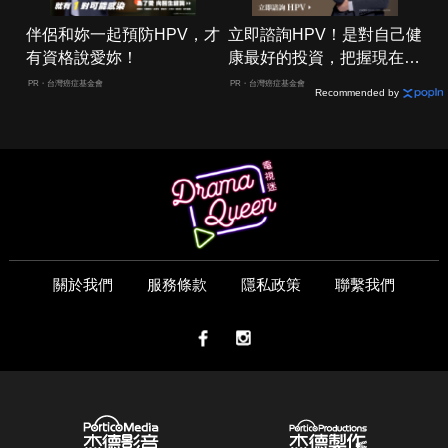
伴侶和妳一起預防HPV，才
立即諮詢HPV！是對自己健
有資格說愛妳！
康最好的投資，把握現在不
嫌晚！
PR・台灣癌症基金會
PR・台灣癌症基金會
Recommended by
關於我們
服務條款
隱私政策
聯繫我們