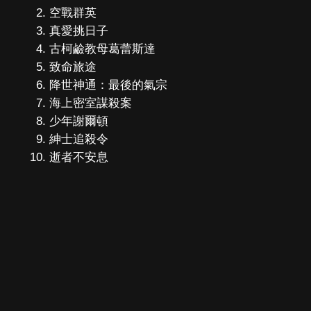
空戰群英
真愛挑日子
古柯鹼教母葛蕾斯達
致命旅途
降世神通：最後的氣宗
海上密室謀殺案
少年謝爾頓
紳士追殺令
逝者不安息