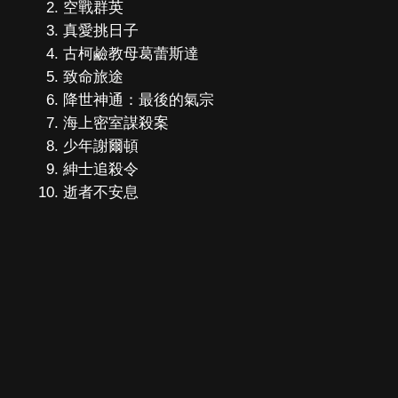
空戰群英
真愛挑日子
古柯鹼教母葛蕾斯達
致命旅途
降世神通：最後的氣宗
海上密室謀殺案
少年謝爾頓
紳士追殺令
逝者不安息