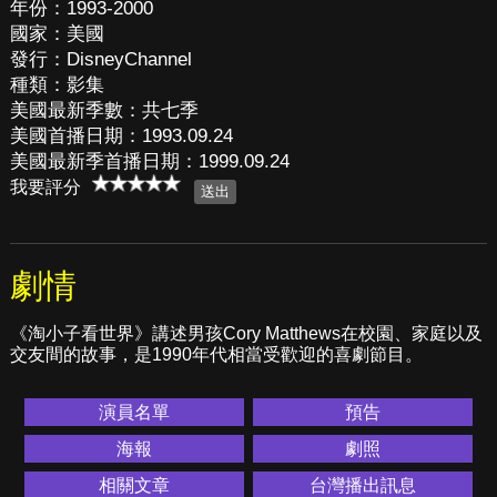
年份：1993-2000
國家：美國
發行：DisneyChannel
種類：影集
美國最新季數：共七季
美國首播日期：1993.09.24
美國最新季首播日期：1999.09.24
我要評分
劇情
《淘小子看世界》講述男孩Cory Matthews在校園、家庭以及
交友間的故事，是1990年代相當受歡迎的喜劇節目。
演員名單
預告
海報
劇照
相關文章
台灣播出訊息