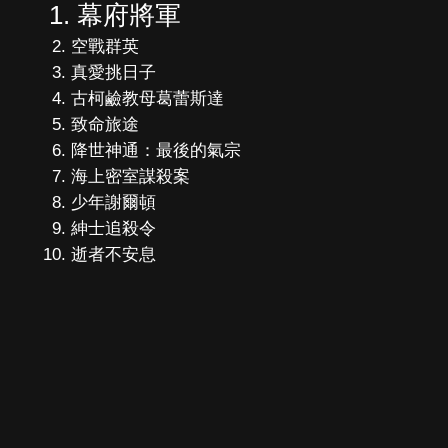
幕府將軍
空戰群英
真愛挑日子
古柯鹼教母葛蕾斯達
致命旅途
降世神通：最後的氣宗
海上密室謀殺案
少年謝爾頓
紳士追殺令
逝者不安息