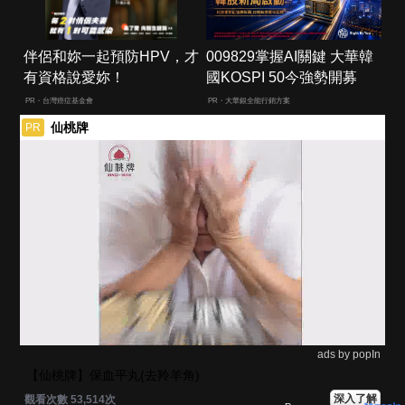
伴侶和妳一起預防HPV，才
009829掌握AI關鍵 大華韓
有資格說愛妳！
國KOSPI 50今強勢開募
PR・台灣癌症基金會
PR・大華銀全能行銷方案
仙桃牌
PR
ads by popIn
【仙桃牌】保血平丸(去羚羊角)
深入了解
觀看次數 53,514次