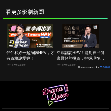
看更多影劇新聞
伴侶和妳一起預防HPV，才
立即諮詢HPV！是對自己健
有資格說愛妳！
康最好的投資，把握現在不
嫌晚！
PR・台灣癌症基金會
PR・台灣癌症基金會
Recommended by