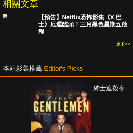
相關文章
【預告】Netflix恐怖影集《X 巴
士》厄運臨頭！三月黑色星期五啟
程
更多>>
本站影集推薦
Editor's Picks
紳士追殺令