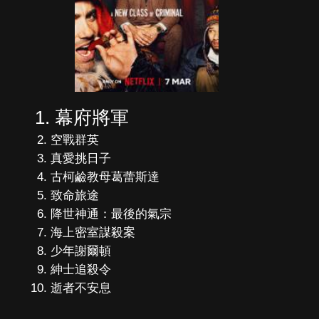
幕府將軍
空戰群英
真愛挑日子
古柯鹼教母葛蕾斯達
致命旅途
降世神通：最後的氣宗
海上密室謀殺案
少年謝爾頓
紳士追殺令
逝者不安息