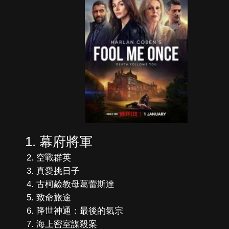
幕府將軍
空戰群英
真愛挑日子
古柯鹼教母葛蕾斯達
致命旅途
降世神通：最後的氣宗
海上密室謀殺案