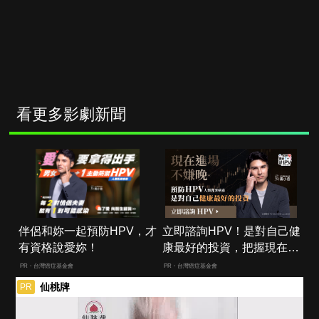
看更多影劇新聞
伴侶和妳一起預防HPV，才
立即諮詢HPV！是對自己健
有資格說愛妳！
康最好的投資，把握現在不
嫌晚！
PR・台灣癌症基金會
PR・台灣癌症基金會
仙桃牌
PR