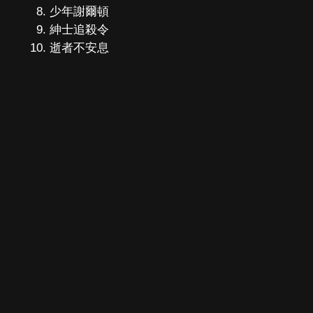
少年謝爾頓
紳士追殺令
逝者不安息