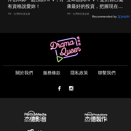
有資格說愛妳！
康最好的投資，把握現在不
嫌晚！
PR・台灣癌症基金會
PR・台灣癌症基金會
Recommended by
關於我們
服務條款
隱私政策
聯繫我們