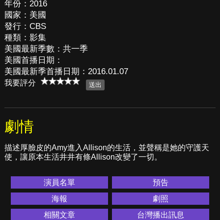
年份：2016
國家：美國
發行：CBS
種類：影集
美國最新季數：共一季
美國首播日期：
美國最新季首播日期：2016.01.07
我要評分
劇情
描述厚臉皮的Amy進入Allison的生活，並聲稱是她的守護天
使，讓原本生活井井有條Allison改變了一切。
演員名單
預告
海報
劇照
相關文章
台灣播出訊息