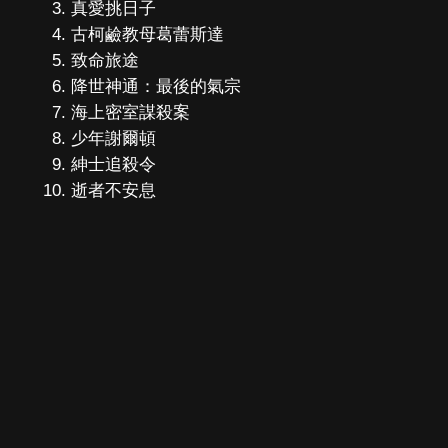
真愛挑日子
古柯鹼教母葛蕾斯達
致命旅途
降世神通：最後的氣宗
海上密室謀殺案
少年謝爾頓
紳士追殺令
逝者不安息