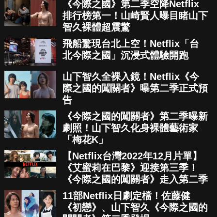
《今際之國》第二季空降Netflix
排行榜第一！山崎賢人曝目睹山下
智久裸體超震驚
飛船驚現台北上空！Netflix「台
北今際之國」沉浸式體驗開跑
山下智久全裸入鏡！Netflix《今
際之國的闖關者》曝第二季正式預
告
《今際之國的闖關者》第二季曝新
劇照！山下智久化身裸體藝術家
「梅花K」
【Netflix台灣2022年12月片單】
《艾蜜莉在巴黎》迎接第三季！
《今際之國的闖關者》走入第二季
11部Netflix日劇定檔！佐藤健
《初戀》、山下智久《今際之國的