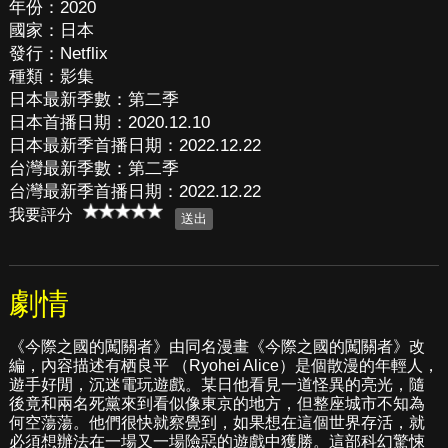
年份：2020
國家：日本
發行：Netflix
種類：影集
日本最新季數：第二季
日本首播日期：2020.12.10
日本最新季首播日期：2022.12.22
台灣最新季數：第二季
台灣最新季首播日期：2022.12.22
我要評分
劇情
《今際之國的闖關者》由同名漫畫《今際之國的闖關者》改
編，內容描述有栖良平 （Ryohei Alice）是個散漫的年輕人，
遊手好閒，沉迷電玩遊戲。某日他看見一道怪異的亮光，隨
後竟和兩名死黨來到看似像東京的地方，但整座城市不知為
何空蕩蕩。他們很快就察覺到，如果想在這個世界存活，就
必須想辦法在一場又一場險惡的遊戲中獲勝。這部科幻驚悚