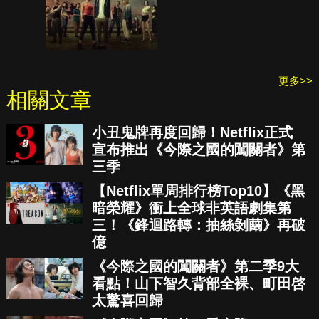
更多>>
相關文章
小丑鬼牌再度回歸！Netflix正式
宣布推出《今際之國的闖關者》第
三季
【Netflix單周排行榜Top10】《黑
暗榮耀》衝上全球非英語劇集第
三！《鋒迴路轉：抽絲剝繭》再破
億
《今際之國的闖關者》第二季9大
看點！山下智久背部全裸、町田啓
太驚喜回歸