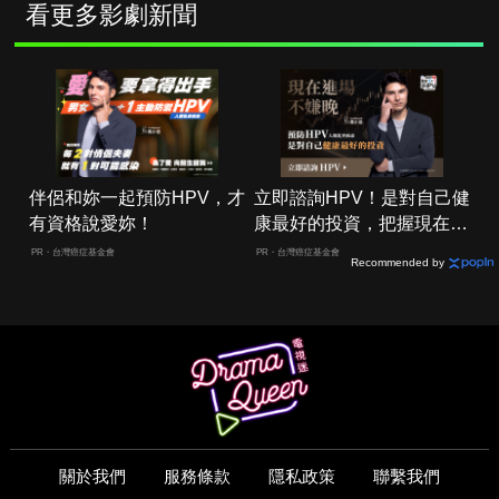
看更多影劇新聞
伴侶和妳一起預防HPV，才
立即諮詢HPV！是對自己健
有資格說愛妳！
康最好的投資，把握現在不
嫌晚！
PR・台灣癌症基金會
PR・台灣癌症基金會
Recommended by
關於我們
服務條款
隱私政策
聯繫我們