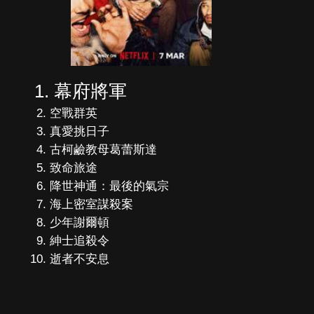
幕府將軍
空戰群英
真愛挑日子
古柯鹼教母葛蕾斯達
致命旅途
降世神通：最後的氣宗
海上密室謀殺案
少年謝爾頓
紳士追殺令
逝者不安息