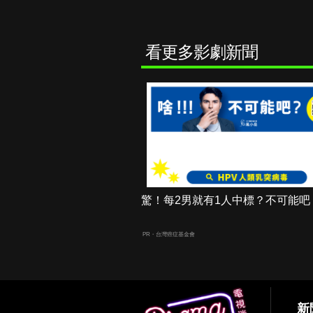
看更多影劇新聞
驚！每2男就有1人中標？不可能吧
PR・台灣癌症基金會
新