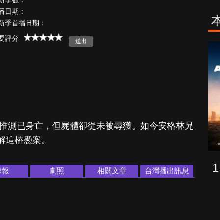
新季數：
播日期：
新季首播日期：
要評分
古柯鹼教母葛
致命旅途
蕾斯達
被推測已身亡，但屍體卻從未被尋獲。如今安格林兄
解這樁懸案。
海報
劇照
相關文章
台灣播出訊息