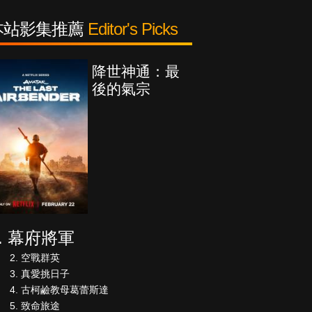
本站影集推薦
Editor's Picks
降世神通：最
後的氣宗
幕府將軍
空戰群英
真愛挑日子
古柯鹼教母葛蕾斯達
致命旅途