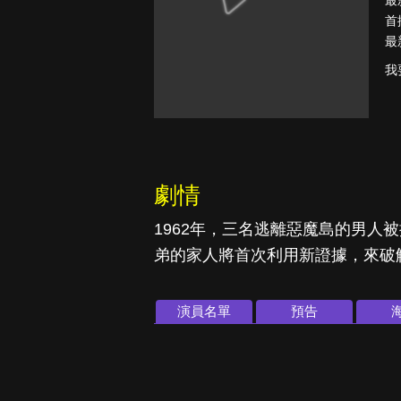
最
首
最
我
真愛挑日子
劇情
1962年，三名逃離惡魔島的男人
弟的家人將首次利用新證據，來破
演員名單
預告