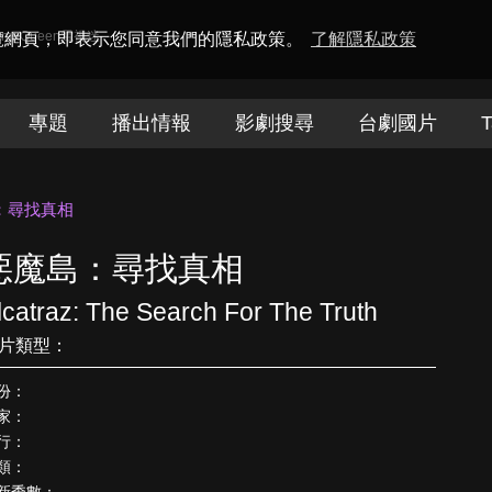
amaQueen電視迷
瀏覽網頁，即表示您同意我們的隱私政策。
了解隱私政策
專題
播出情報
影劇搜尋
台劇國片
T
：尋找真相
惡魔島：尋找真相
lcatraz: The Search For The Truth
片類型：
份：
家：
行：
類：