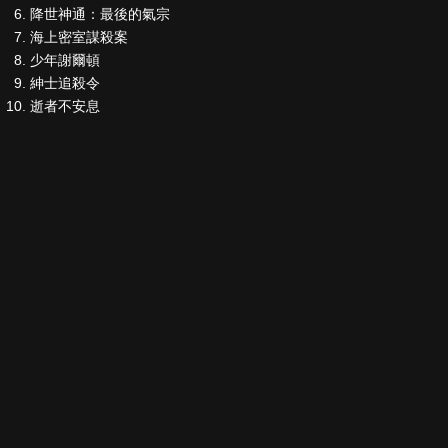
降世神通：最後的氣宗
海上密室謀殺案
少年謝爾頓
紳士追殺令
逝者不安息