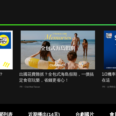
？
出國花費難抓？全包式海島假期，一價搞
1/2
定食宿玩樂，省錢更省心！
在這
PR・Club Med Taiwan
PR・台灣癌症
聞列表
近期播出(14天)
台劇國片
會