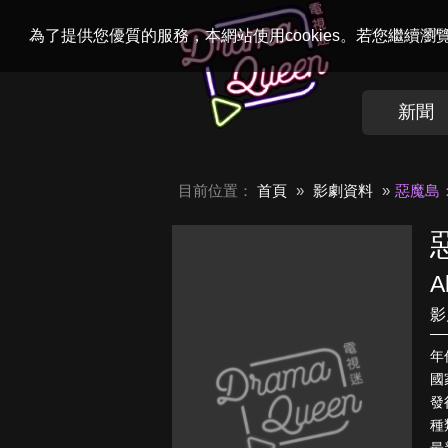
Welcome to
Dr
為了提供您優質的服務，本網站使用cookies。若您繼續
新聞
目前位置：
首頁
影劇資料
惡魔島
A
影
年
國
發
種