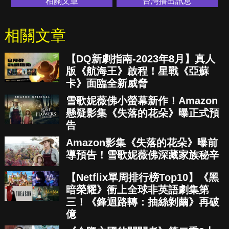
相關文章
台灣播出訊息
相關文章
【DQ新劇指南-2023年8月】真人
版《航海王》啟程！星戰《亞蘇
卡》面臨全新威脅
雪歌妮薇佛小螢幕新作！Amazon
懸疑影集《失落的花朵》曝正式預
告
Amazon影集《失落的花朵》曝前
導預告！雪歌妮薇佛深藏家族秘辛
【Netflix單周排行榜Top10】《黑
暗榮耀》衝上全球非英語劇集第
三！《鋒迴路轉：抽絲剝繭》再破
億