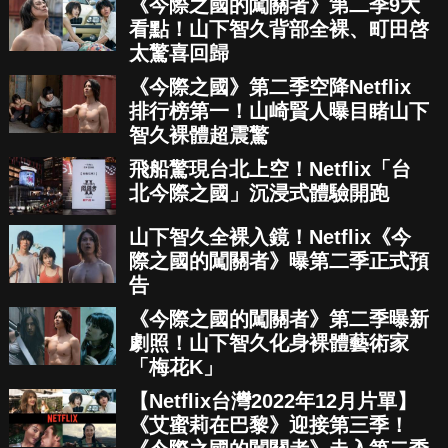
《今際之國的闖關者》第二季9大
看點！山下智久背部全裸、町田啓
太驚喜回歸
《今際之國》第二季空降Netflix
排行榜第一！山崎賢人曝目睹山下
智久裸體超震驚
飛船驚現台北上空！Netflix「台
北今際之國」沉浸式體驗開跑
山下智久全裸入鏡！Netflix《今
際之國的闖關者》曝第二季正式預
告
《今際之國的闖關者》第二季曝新
劇照！山下智久化身裸體藝術家
「梅花K」
【Netflix台灣2022年12月片單】
《艾蜜莉在巴黎》迎接第三季！