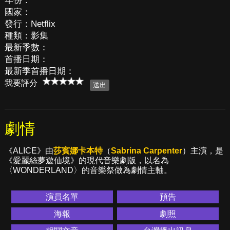
年份：
國家：
發行：Netflix
種類：影集
最新季數：
首播日期：
最新季首播日期：
我要評分
劇情
《ALICE》由
莎賓娜卡本特
（
Sabrina Carpenter
）主演，是
《愛麗絲夢遊仙境》的現代音樂劇版，以名為
〈WONDERLAND〉的音樂祭做為劇情主軸。
演員名單
預告
海報
劇照