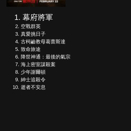
幕府將軍
空戰群英
真愛挑日子
古柯鹼教母葛蕾斯達
致命旅途
降世神通：最後的氣宗
海上密室謀殺案
少年謝爾頓
紳士追殺令
逝者不安息