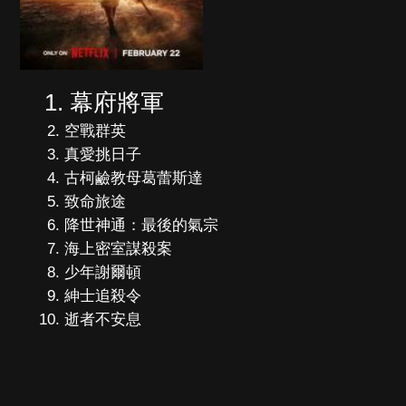
幕府將軍
空戰群英
真愛挑日子
古柯鹼教母葛蕾斯達
致命旅途
降世神通：最後的氣宗
海上密室謀殺案
少年謝爾頓
紳士追殺令
逝者不安息