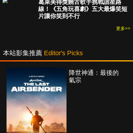
葛萊美得獎饒舌歌手挑戰諧星路
線！《五角玩喜劇》五大最爆笑短
片讓你笑到不行
更多>>
本站影集推薦
Editor's Picks
降世神通：最後的
氣宗