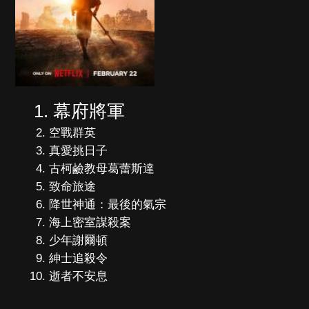
幕府將軍
空戰群英
真愛挑日子
古柯鹼教母葛蕾斯達
致命旅途
降世神通：最後的氣宗
海上密室謀殺案
少年謝爾頓
紳士追殺令
逝者不安息