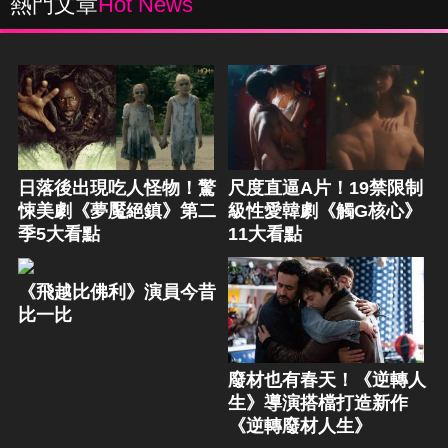
熱門文章
Hot News
日落後出現吃人怪物！驚
尺度直逼A片！19禁限制
悚美劇《夢魘絕鎮》第二
級性愛韓劇《觸G核心》
季5大看點
11大看點
《飛越比佛利》演員今昔
比一比
廢材也有春天！《逆轉人
生》導演搭檔打造新作
《逆轉廢材人生》