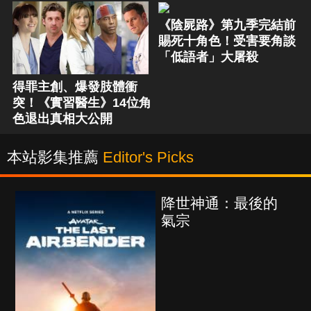
《陰屍路》第九季完結前
賜死十角色！受害要角談
「低語者」大屠殺
得罪主創、爆發肢體衝
突！《實習醫生》14位角
色退出真相大公開
本站影集推薦
Editor's Picks
降世神通：最後的
氣宗