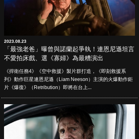
2023.08.23
「最強老爸」曝曾與諾蘭起爭執！連恩尼遜坦言
不愛拍床戲、選《寡婦》為最糟演出
《捍衛任務4》《空中救援》製片群打造，《即刻救援系
列》動作巨星連恩尼遜（Liam Neeson）主演的火爆動作鉅
片《爆復》（Retribution）即將在台上...