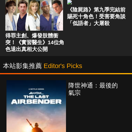
《陰屍路》第九季完結前
賜死十角色！受害要角談
「低語者」大屠殺
得罪主創、爆發肢體衝
突！《實習醫生》14位角
色退出真相大公開
本站影集推薦
Editor's Picks
世神通：最後的
海上密
宗