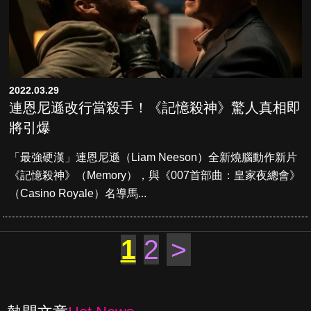
2022.03.29
連恩尼遜改行當殺手！《記憶殺神》驚人真相即
將引爆
「最強硬漢」連恩尼遜（Liam Neeson）全新燒腦動作新片
《記憶殺神》（Memory），與《007首部曲：皇家夜總會》
（Casino Royale）名導馬...
1
2
>