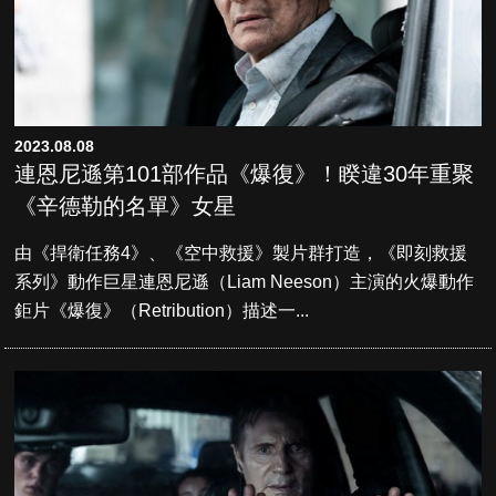
2023.08.08
連恩尼遜第101部作品《爆復》！睽違30年重聚
《辛德勒的名單》女星
由《捍衛任務4》、《空中救援》製片群打造，《即刻救援
系列》動作巨星連恩尼遜（Liam Neeson）主演的火爆動作
鉅片《爆復》（Retribution）描述一...