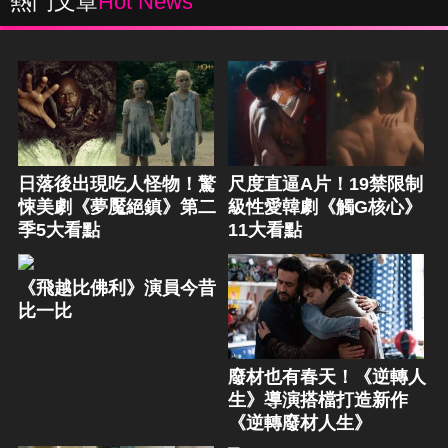
熱門文章
Hot News
日落後出現吃人怪物！驚
尺度直逼A片！19禁限制
悚美劇《夢魘絕鎮》第二
級性愛韓劇《觸G核心》
季5大看點
11大看點
《飛越比佛利》演員今昔
比一比
廢材也有春天！《逆轉人
生》導演搭檔打造新作
《逆轉廢材人生》