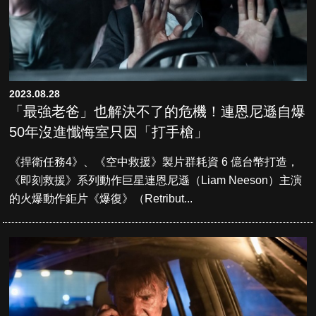
2023.08.28
「最強老爸」也解決不了的危機！連恩尼遜自爆
50年沒進懺悔室只因「打手槍」
《捍衛任務4》、《空中救援》製片群耗資 6 億台幣打造，
《即刻救援》系列動作巨星連恩尼遜（Liam Neeson）主演
的火爆動作鉅片《爆復》（Retribut...