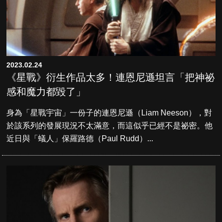
2023.02.24
《星戰》衍生作品太多！連恩尼遜坦言「把神祕
感和魔力都毀了」
身為「星戰宇宙」一份子的連恩尼遜（Liam Neeson），對
於該系列的發展現況不太滿意，而這似乎已經不是祕密。他
近日與「蟻人」保羅路德（Paul Rudd）...