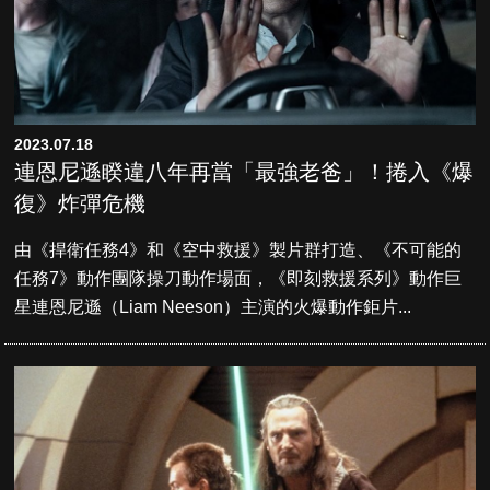
2023.07.18
連恩尼遜睽違八年再當「最強老爸」！捲入《爆
復》炸彈危機
由《捍衛任務4》和《空中救援》製片群打造、《不可能的
任務7》動作團隊操刀動作場面，《即刻救援系列》動作巨
星連恩尼遜（Liam Neeson）主演的火爆動作鉅片...