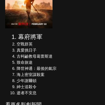
幕府將軍
空戰群英
真愛挑日子
古柯鹼教母葛蕾斯達
致命旅途
降世神通：最後的氣宗
海上密室謀殺案
少年謝爾頓
紳士追殺令
逝者不安息
看更多影劇新聞