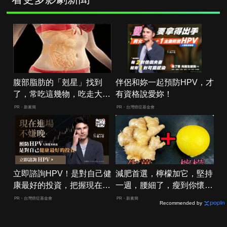
腹部脂肪的「剋星」找到
伴侶和妳一起預防HPV，才
了，常吃這幾物，吃走大肚
有資格說愛妳！
囊，瘦出小蠻腰
PR・新素簡
PR・台灣癌症基金會
立即諮詢HPV！是對自己健
減肥首選，檸檬加它，堅持
康最好的投資，把握現在不
一週，腰細了，瘦到你懷疑
嫌晚！
人生
PR・台灣癌症基金會
PR・新素簡
Recommended by