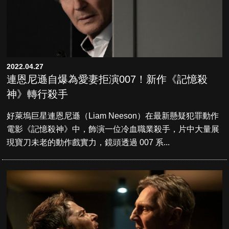
2022.04.27
連恩尼遜自爆為愛妻拒演007！新作《記憶殺
神》轉行殺手
好萊塢巨星連恩尼遜（Liam Neeson）在最新懸疑犯罪動作
電影《記憶殺神》中，飾演一位冷血職業殺手，片中大量展
現寶刀未老的動作戲實力，鏡頭透過 007 系...