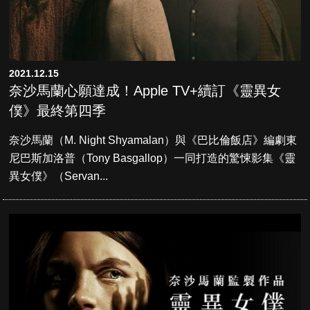
2021.12.15
奈沙馬蘭心願達成！Apple TV+續訂《靈異女
僕》最終第四季
奈沙馬蘭（M. Night Shyamalan）與《巴比倫飯店》編劇東
尼巴斯加洛普（Tony Basgallop）一同打造的驚悚影集《靈
異女僕》（Servan...