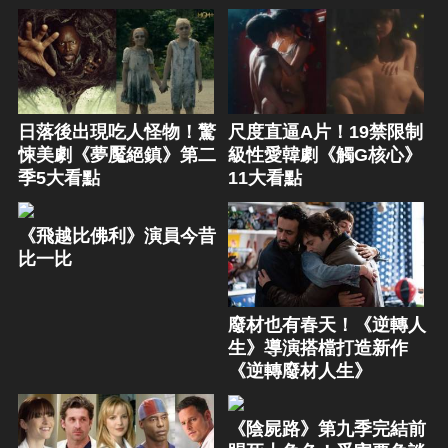
日落後出現吃人怪物！驚
尺度直逼A片！19禁限制
悚美劇《夢魘絕鎮》第二
級性愛韓劇《觸G核心》
季5大看點
11大看點
《飛越比佛利》演員今昔
比一比
廢材也有春天！《逆轉人
生》導演搭檔打造新作
《逆轉廢材人生》
《陰屍路》第九季完結前