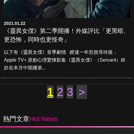
2021.01.22
《靈異女僕》第二季開播！外媒評比「更黑暗、
更恐怖，同時也更怪奇」
以下有《靈異女僕》首季劇情 睽違一年煎熬等待後，
Apple TV+ 原創心理驚悚影集《靈異女僕》（Servant）終
於在本月中開播第...
1
2
3
>
熱門文章
Hot News