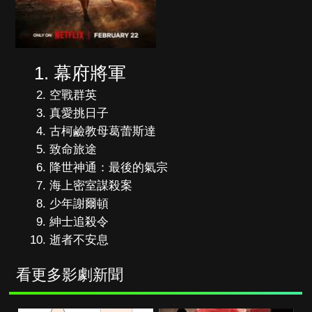
幕府將軍
空戰群英
真愛挑日子
古柯鹼教母葛蕾斯達
致命旅途
降世神通：最後的氣宗
海上密室謀殺案
少年謝爾頓
紳士追殺令
逝者不安息
看更多影劇新聞