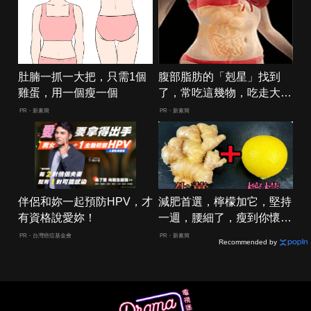
肚腩一抓一大把，只需1個
腹部脂肪的「剋星」找到
雞蛋，用一個瘦一個
了，常吃這幾物，吃走大肚
囊，瘦出小蠻腰
PR・新素簡
PR・新素簡
伴侶和妳一起預防HPV，才
減肥首選，檸檬加它，堅持
有資格說愛妳！
一週，腰細了，瘦到你懷疑
人生
PR・台灣癌症基金會
PR・新素簡
Recommended by