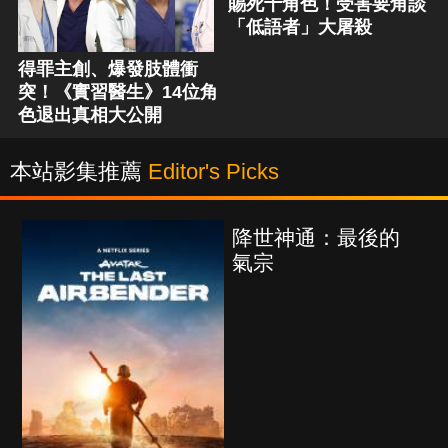
賜死十角色！受害要角談
「低語者」大屠殺
得罪主創、爆發肢體衝
突！《實習醫生》14位角
色退出真相大公開
本站影集推薦
Editor's Picks
降世神通：最後的
氣宗