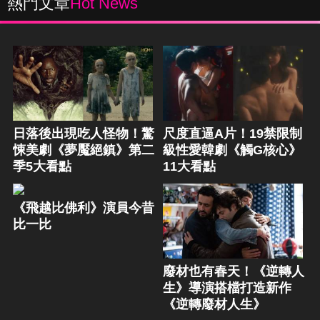
熱門文章
Hot News
日落後出現吃人怪物！驚
尺度直逼A片！19禁限制
悚美劇《夢魘絕鎮》第二
級性愛韓劇《觸G核心》
季5大看點
11大看點
《飛越比佛利》演員今昔
比一比
廢材也有春天！《逆轉人
生》導演搭檔打造新作
《逆轉廢材人生》