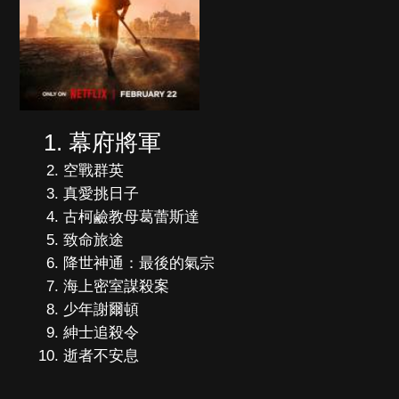
幕府將軍
空戰群英
真愛挑日子
古柯鹼教母葛蕾斯達
致命旅途
降世神通：最後的氣宗
海上密室謀殺案
少年謝爾頓
紳士追殺令
逝者不安息