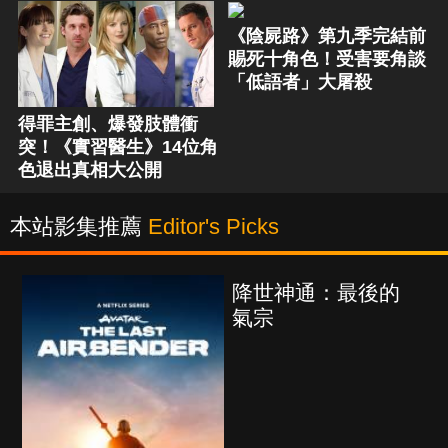
《陰屍路》第九季完結前
賜死十角色！受害要角談
「低語者」大屠殺
得罪主創、爆發肢體衝
突！《實習醫生》14位角
色退出真相大公開
本站影集推薦
Editor's Picks
降世神通：最後的
氣宗