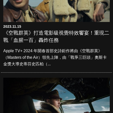
2023.11.15
《空戰群英》打造電影級視覺特效饗宴！重現二
戰「血腥一百」轟炸任務
Apple TV+ 2024 年開春首部史詩鉅作將由《空戰群英》
（Masters of the Air）領先上陣，由「戰爭三巨頭」奧斯卡
金獎大導史蒂芬史匹柏（...