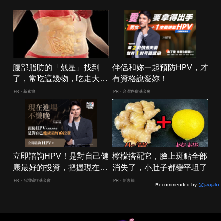
腹部脂肪的「剋星」找到
伴侶和妳一起預防HPV，才
了，常吃這幾物，吃走大肚
有資格說愛妳！
囊，瘦出小蠻腰
PR・新素簡
PR・台灣癌症基金會
立即諮詢HPV！是對自己健
檸檬搭配它，臉上斑點全部
康最好的投資，把握現在不
消失了，小肚子都變平坦了
嫌晚！
PR・台灣癌症基金會
PR・新素簡
Recommended by