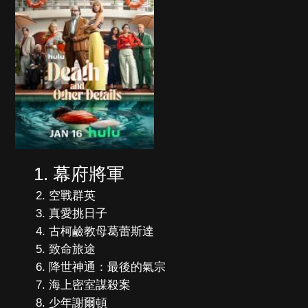
幕府將軍
空戰群英
真愛挑日子
古柯鹼教母葛蕾斯達
致命旅途
降世神通：最後的氣宗
海上密室謀殺案
少年謝爾頓