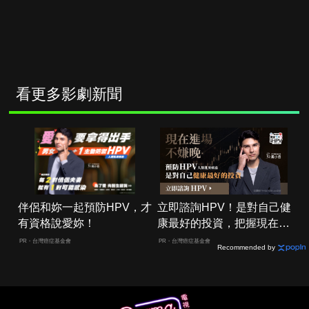
看更多影劇新聞
伴侶和妳一起預防HPV，才
立即諮詢HPV！是對自己健
有資格說愛妳！
康最好的投資，把握現在不
嫌晚！
PR・台灣癌症基金會
PR・台灣癌症基金會
Recommended by