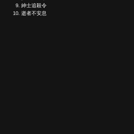
紳士追殺令
逝者不安息