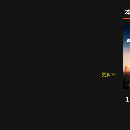
古柯鹼教母葛
致命旅途
蕾斯達
更多>>