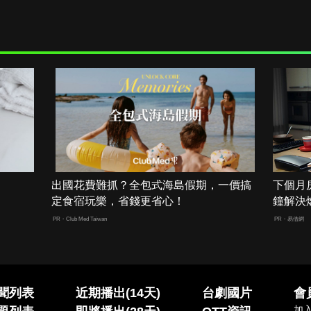
出國花費難抓？全包式海島假期，一價搞
下個月
定食宿玩樂，省錢更省心！
鐘解決
PR・Club Med Taiwan
PR・易借網
聞列表
近期播出(14天)
台劇國片
會
加