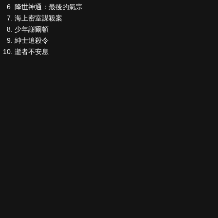
降世神通：最後的氣宗
海上密室謀殺案
少年謝爾頓
紳士追殺令
逝者不安息