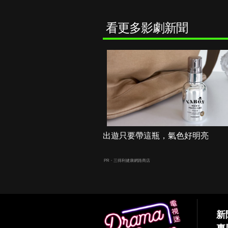
看更多影劇新聞
出遊只要帶這瓶，氣色好明亮
PR・三得利健康網路商店
新