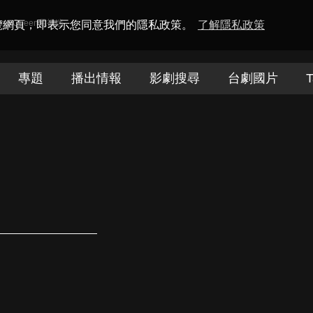
amaQueen電視迷
瀏覽網頁，即表示您同意我們的隱私政策。
了解隱私政策
專題
播出情報
影劇搜尋
台劇國片
T