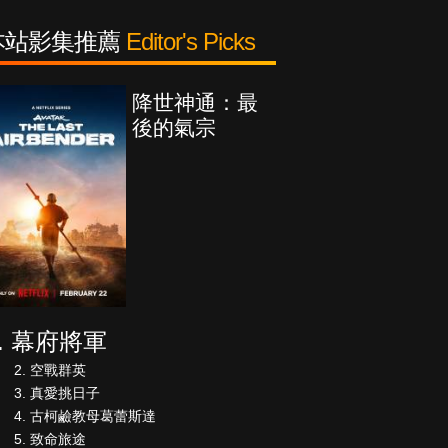
本站影集推薦
Editor's Picks
降世神通：最
後的氣宗
幕府將軍
空戰群英
真愛挑日子
古柯鹼教母葛蕾斯達
致命旅途