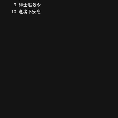
紳士追殺令
逝者不安息