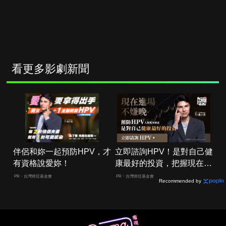
看更多影劇新聞
伴侶和妳一起預防HPV，才
立即諮詢HPV！是對自己健
有資格說愛妳！
康最好的投資，把握現在不
嫌晚！
PR・台灣癌症基金會
PR・台灣癌症基金會
Recommended by