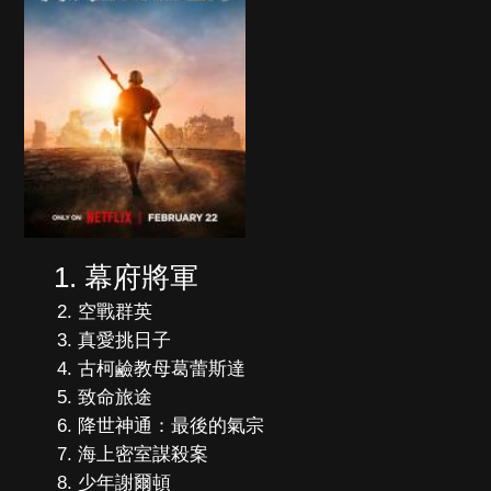
幕府將軍
空戰群英
真愛挑日子
古柯鹼教母葛蕾斯達
致命旅途
降世神通：最後的氣宗
海上密室謀殺案
少年謝爾頓