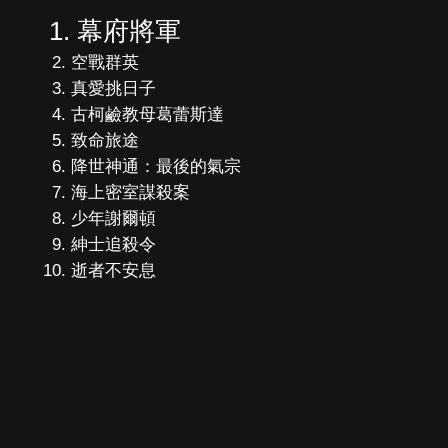
幕府將軍
空戰群英
真愛挑日子
古柯鹼教母葛蕾斯達
致命旅途
降世神通：最後的氣宗
海上密室謀殺案
少年謝爾頓
紳士追殺令
逝者不安息