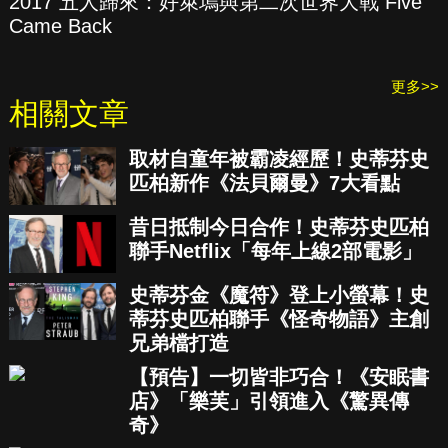
2017 五人歸來：好萊塢與第二次世界大戰 Five
Came Back
更多>>
相關文章
取材自童年被霸凌經歷！史蒂芬史
匹柏新作《法貝爾曼》7大看點
昔日抵制今日合作！史蒂芬史匹柏
聯手Netflix「每年上線2部電影」
史蒂芬金《魔符》登上小螢幕！史
蒂芬史匹柏聯手《怪奇物語》主創
兄弟檔打造
【預告】一切皆非巧合！《安眠書
店》「樂芙」引領進入《驚異傳
奇》