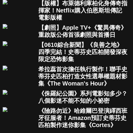
【版權】布萊德利庫柏化身傳奇指
揮家！Netflix購入伯恩斯坦傳記
電影版權
【劇照】Apple TV+《驚異傳奇》
重啟版公佈首張劇照與首播日
【0610綜合新聞】《良善之地》
四季完結！史蒂芬史匹柏開發深夜
限定恐怖影集
希拉蕊首次擔任執行製作！聯手史
蒂芬史匹柏打造女性選舉權題材影
集《The Woman's Hour》
《侏羅紀公園》系列電影知多少？
八個影迷不能不知的小祕密
《險路勿近》哈維爾巴登演繹西班
牙征服者！Amazon預訂史蒂芬史
匹柏製作迷你影集《Cortes》