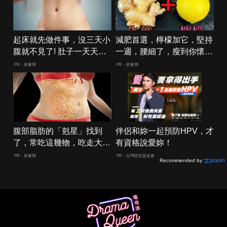
起床就先做件事，沒三天小
減肥首選，檸檬加它，堅持
腹就不見了! 肚子一天天變
一週，腰細了，瘦到你懷疑
小！
人生
PR・新素簡
PR・新素簡
腹部脂肪的「剋星」找到
伴侶和妳一起預防HPV，才
了，常吃這幾物，吃走大肚
有資格說愛妳！
囊，瘦出小蠻腰
PR・新素簡
PR・台灣癌症基金會
Recommended by