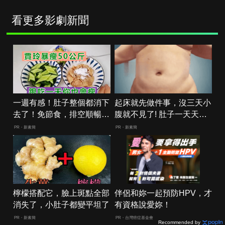
看更多影劇新聞
一週有感！肚子整個都消下
起床就先做件事，沒三天小
去了！免節食，排空順暢就
腹就不見了! 肚子一天天變
夠
小！
PR・新素簡
PR・新素簡
檸檬搭配它，臉上斑點全部
伴侶和妳一起預防HPV，才
消失了，小肚子都變平坦了
有資格說愛妳！
PR・新素簡
PR・台灣癌症基金會
Recommended by