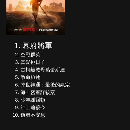
幕府將軍
空戰群英
真愛挑日子
古柯鹼教母葛蕾斯達
致命旅途
降世神通：最後的氣宗
海上密室謀殺案
少年謝爾頓
紳士追殺令
逝者不安息