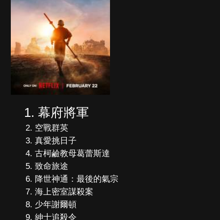
幕府將軍
空戰群英
真愛挑日子
古柯鹼教母葛蕾斯達
致命旅途
降世神通：最後的氣宗
海上密室謀殺案
少年謝爾頓
紳士追殺令