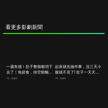
看更多影劇新聞
一週有感！肚子整個都消下
起床就先做件事，沒三天小
去了！免節食，排空順暢就
腹就不見了! 肚子一天天變
夠
小！
PR・新素簡
PR・新素簡