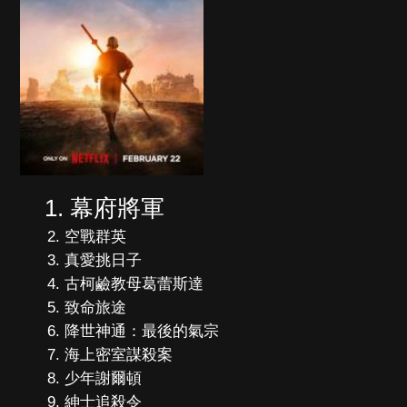
幕府將軍
空戰群英
真愛挑日子
古柯鹼教母葛蕾斯達
致命旅途
降世神通：最後的氣宗
海上密室謀殺案
少年謝爾頓
紳士追殺令