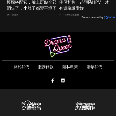
檸檬搭配它，臉上斑點全部
伴侶和妳一起預防HPV，才
消失了，小肚子都變平坦了
有資格說愛妳！
PR・新素簡
PR・台灣癌症基金會
Recommended by
關於我們
服務條款
隱私政策
聯繫我們