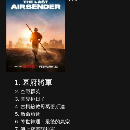
幕府將軍
空戰群英
真愛挑日子
古柯鹼教母葛蕾斯達
致命旅途
降世神通：最後的氣宗
海上密室謀殺案