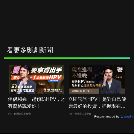
看更多影劇新聞
伴侶和妳一起預防HPV，才
立即諮詢HPV！是對自己健
有資格說愛妳！
康最好的投資，把握現在不
嫌晚！
PR・台灣癌症基金會
PR・台灣癌症基金會
Recommended by