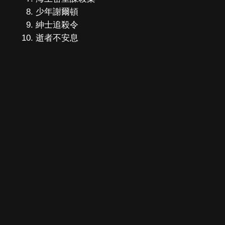
少年謝爾頓
紳士追殺令
逝者不安息