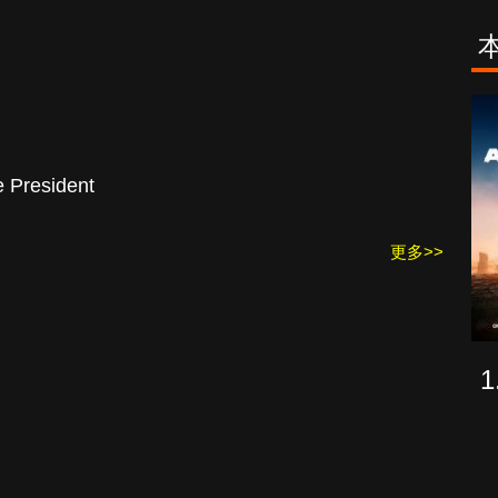
古柯鹼教母葛
致命旅途
蕾斯達
 President
更多>>