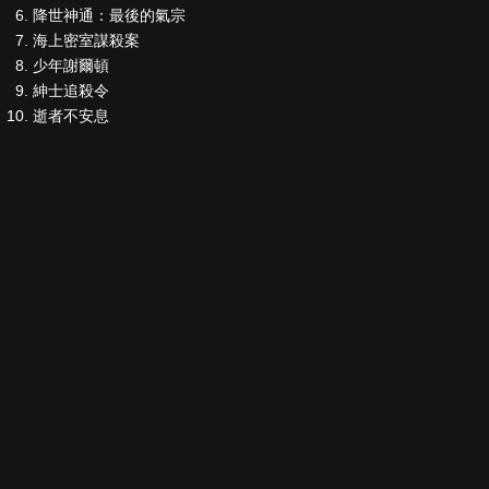
降世神通：最後的氣宗
海上密室謀殺案
少年謝爾頓
紳士追殺令
逝者不安息