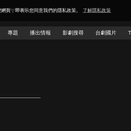
amaQueen電視迷
瀏覽網頁，即表示您同意我們的隱私政策。
了解隱私政策
專題
播出情報
影劇搜尋
台劇國片
T