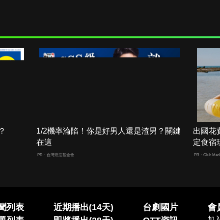
？
1/2機率淪陷！你是好男人還是渣男？關鍵
出國花
在這
定食宿
PR・台灣癌症基金會
PR・Club Med 
聞列表
近期播出(14天)
台劇國片
會
加