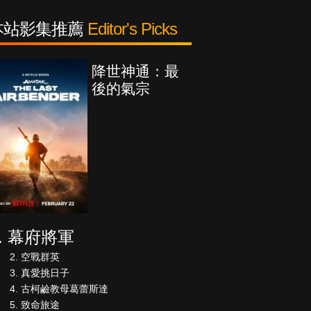
本站影集推薦
Editor's Picks
降世神通：最
後的氣宗
幕府將軍
空戰群英
真愛挑日子
古柯鹼教母葛蕾斯達
致命旅途