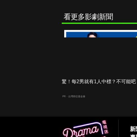
看更多影劇新聞
驚！每2男就有1人中標？不可能吧
PR・台灣癌症基金會
新