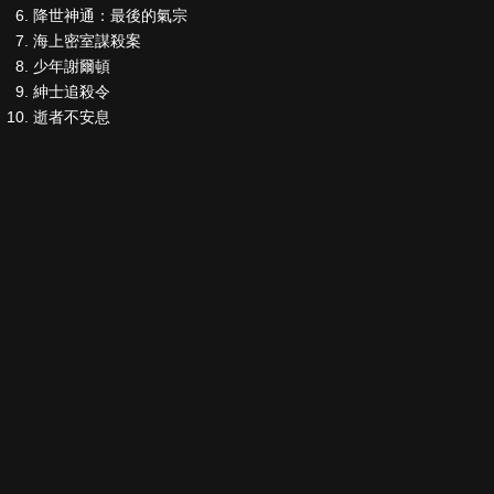
降世神通：最後的氣宗
海上密室謀殺案
少年謝爾頓
紳士追殺令
逝者不安息