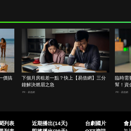
一價搞
下個月房租差一點？快上【易借網】三分
臨時需
鐘解決燃眉之急
幫！資
PR・易借網
PR・易借網
聞列表
近期播出(14天)
台劇國片
會
加