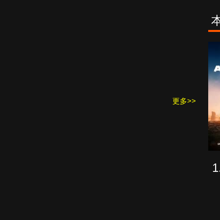
古柯鹼教母葛
致命旅途
蕾斯達
更多>>