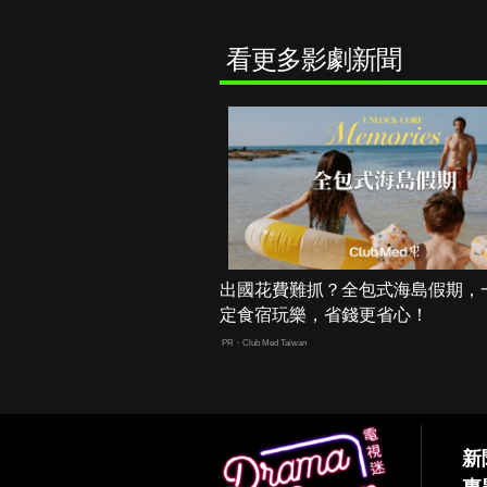
看更多影劇新聞
出國花費難抓？全包式海島假期，
定食宿玩樂，省錢更省心！
PR・Club Med Taiwan
新