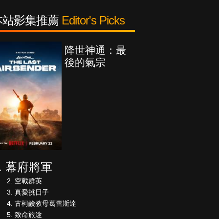
本站影集推薦
Editor's Picks
降世神通：最
後的氣宗
幕府將軍
空戰群英
真愛挑日子
古柯鹼教母葛蕾斯達
致命旅途