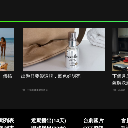
一價搞
出遊只要帶這瓶，氣色好明亮
下個月
鐘解決
PR・三得利健康網路商店
PR・易借網
聞列表
近期播出(14天)
台劇國片
會
加