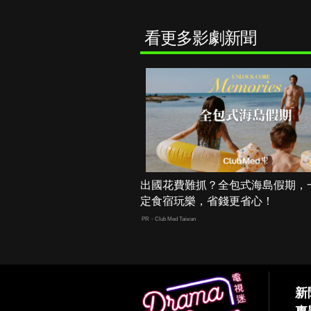
看更多影劇新聞
出國花費難抓？全包式海島假期，
定食宿玩樂，省錢更省心！
PR・Club Med Taiwan
新