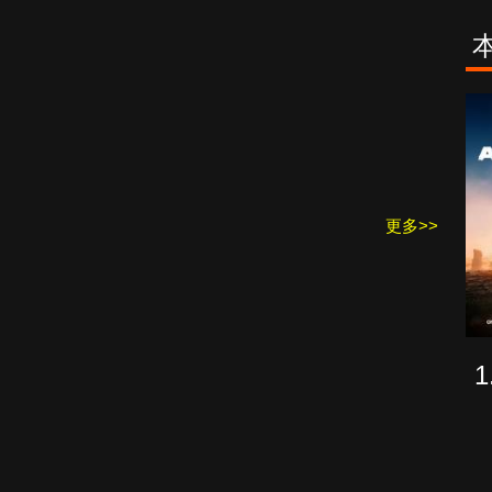
古柯鹼教母葛
致命旅途
蕾斯達
更多>>