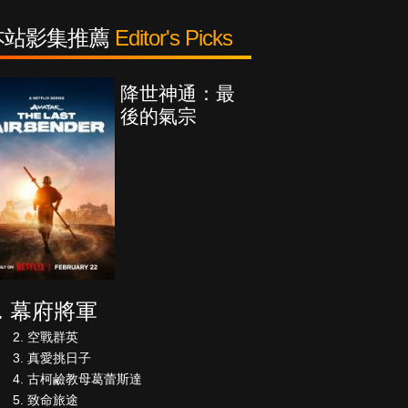
本站影集推薦
Editor's Picks
降世神通：最
後的氣宗
幕府將軍
空戰群英
真愛挑日子
古柯鹼教母葛蕾斯達
致命旅途