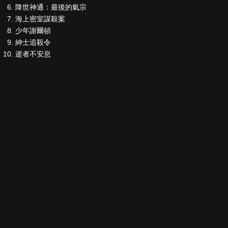
降世神通：最後的氣宗
海上密室謀殺案
少年謝爾頓
紳士追殺令
逝者不安息