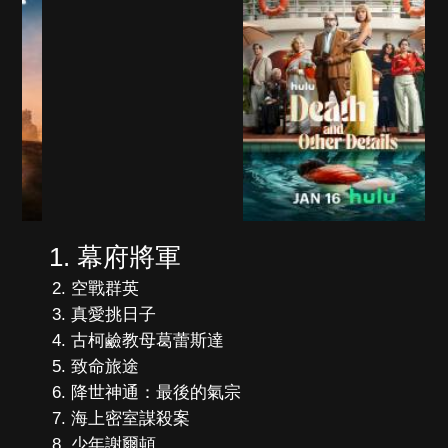
幕府將軍
空戰群英
真愛挑日子
古柯鹼教母葛蕾斯達
致命旅途
降世神通：最後的氣宗
海上密室謀殺案
少年謝爾頓