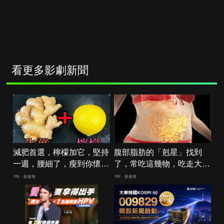
看更多影劇新聞
減肥首選，檸檬加它，堅持
腹部脂肪的「剋星」找到
一週，腰細了，瘦到你懷疑
了，常吃這幾物，吃走大肚
人生
囊，瘦出小蠻腰
PR・新素簡
PR・新素簡