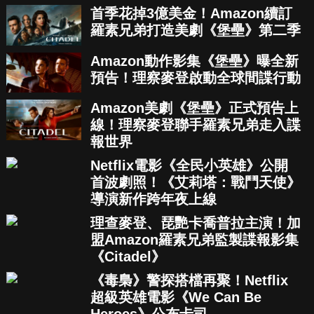
首季花掉3億美金！Amazon續訂
羅素兄弟打造美劇《堡壘》第二季
Amazon動作影集《堡壘》曝全新
預告！理察麥登啟動全球間諜行動
Amazon美劇《堡壘》正式預告上
線！理察麥登聯手羅素兄弟走入諜
報世界
Netflix電影《全民小英雄》公開
首波劇照！《艾莉塔：戰鬥天使》
導演新作跨年夜上線
理查麥登、琵艷卡喬普拉主演！加
盟Amazon羅素兄弟監製諜報影集
《Citadel》
《毒梟》警探搭檔再聚！Netflix
超級英雄電影《We Can Be