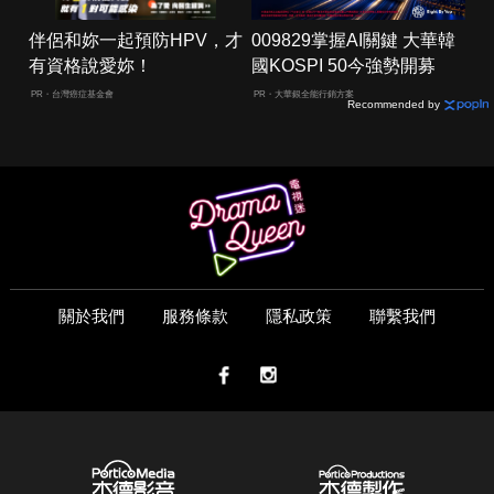
伴侶和妳一起預防HPV，才
009829掌握AI關鍵 大華韓
有資格說愛妳！
國KOSPI 50今強勢開募
PR・台灣癌症基金會
PR・大華銀全能行銷方案
Recommended by
關於我們
服務條款
隱私政策
聯繫我們