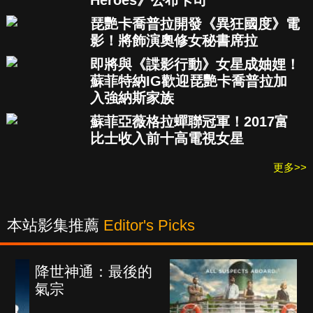
Heroes》公布卡司
琵艷卡喬普拉開發《異狂國度》電
影！將飾演奧修女秘書席拉
即將與《諜影行動》女星成妯娌！
蘇菲特納IG歡迎琵艷卡喬普拉加
入強納斯家族
蘇菲亞薇格拉蟬聯冠軍！2017富
比士收入前十高電視女星
更多>>
本站影集推薦
Editor's Picks
：最後的
海上密室謀殺